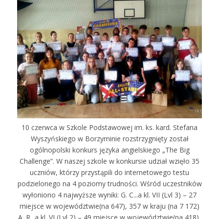
10 czerwca w Szkole Podstawowej im. ks. kard. Stefana
Wyszyńskiego w Borzyminie rozstrzygnięty został
ogólnopolski konkurs języka angielskiego „The Big
Challenge”. W naszej szkole w konkursie udział wzięło 35
uczniów, którzy przystąpili do internetowego testu
podzielonego na 4 poziomy trudności. Wśród uczestników
wyłoniono 4 najwyższe wyniki: G. C...a kl. VII (Lvl 3) – 27
miejsce w województwie(na 647), 357 w kraju (na 7 172)
A. R...a kl. VI (Lvl 2) – 49 miejsce w województwie(na 418),