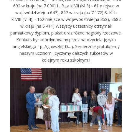
692 w kraju (na 7 090) L. B...a kl.VII (lvl 3) - 61 miejsce w
województwie(na 647), 897 w kraju (na 7 172) S. K...h
kl.VIII (lvl 4) – 162 miejsce w województwie(na 358), 2682
w kraju (na 6 411) Wszyscy uczestnicy otrzymali
pamiątkowy dyplom, plakat oraz różne nagrody rzeczowe.
Konkurs był koordynowany przez nauczyciela języka
angielskiego - p. Agnieszkę D...ą. Serdecznie gratulujemy
naszym uczniom i życzymy dalszych sukcesów w
kolejnym roku szkolnym !