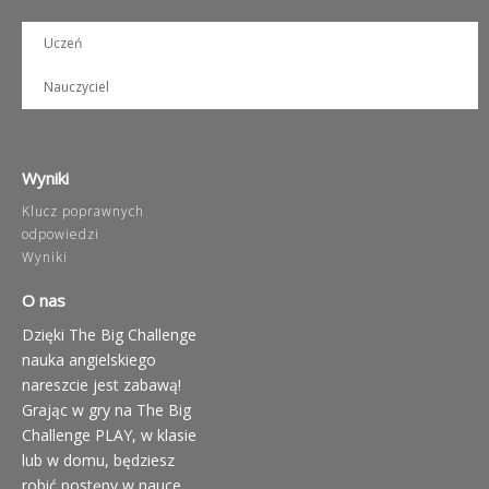
Uczeń
Nauczyciel
Wyniki
Klucz poprawnych
odpowiedzi
Wyniki
O nas
Dzięki The Big Challenge
nauka angielskiego
nareszcie jest zabawą!
Grając w gry na The Big
Challenge PLAY, w klasie
lub w domu, będziesz
robić postępy w nauce