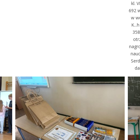
kl. 
692 w 
w wo
K...
358
otr
nagr
nauc
Serd
da