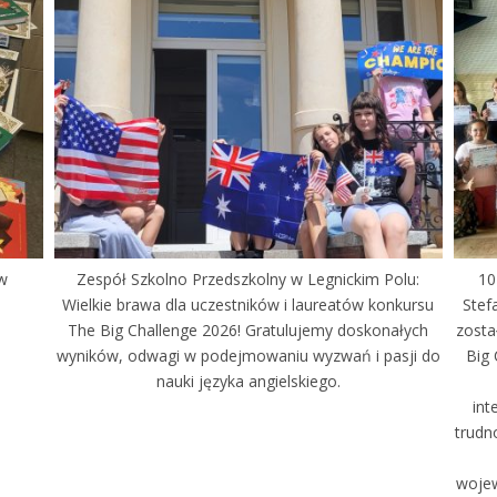
 w
Zespół Szkolno Przedszkolny w Legnickim Polu:
10
Wielkie brawa dla uczestników i laureatów konkursu
Stef
The Big Challenge 2026! Gratulujemy doskonałych
zosta
wyników, odwagi w podejmowaniu wyzwań i pasji do
Big 
nauki języka angielskiego.
int
trudn
wojew