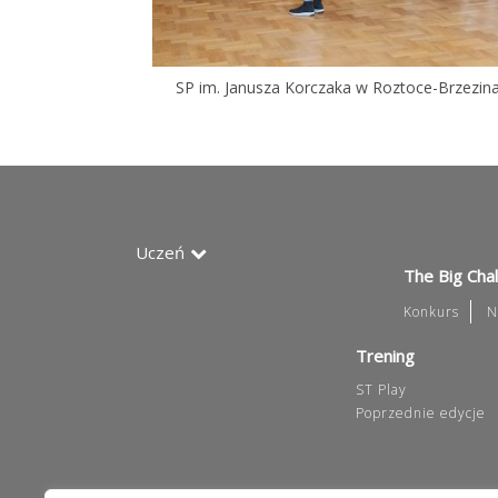
SP im. Janusza Korczaka w Roztoce-Brzezin
Uczeń
The Big Cha
Konkurs
N
Trening
ST Play
Poprzednie edycje