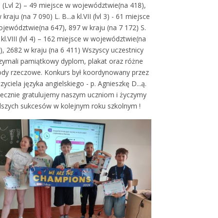
VI (Lvl 2) – 49 miejsce w województwie(na 418),
kraju (na 7 090) L. B...a kl.VII (lvl 3) - 61 miejsce
jewództwie(na 647), 897 w kraju (na 7 172) S.
h kl.VIII (lvl 4) – 162 miejsce w województwie(na
), 2682 w kraju (na 6 411) Wszyscy uczestnicy
zymali pamiątkowy dyplom, plakat oraz różne
ody rzeczowe. Konkurs był koordynowany przez
zyciela języka angielskiego - p. Agnieszkę D...ą.
ecznie gratulujemy naszym uczniom i życzymy
lszych sukcesów w kolejnym roku szkolnym !