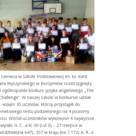
 czerwca w Szkole Podstawowej im. ks. kard.
ana Wyszyńskiego w Borzyminie rozstrzygnięty
ł ogólnopolski konkurs języka angielskiego „The
Challenge”. W naszej szkole w konkursie udział
wzięło 35 uczniów, którzy przystąpili do
ernetowego testu podzielonego na 4 poziomy
ości. Wśród uczestników wyłoniono 4 najwyższe
wyniki: G. C...a kl. VII (Lvl 3) – 27 miejsce w
ództwie(na 647), 357 w kraju (na 7 172) A. R...a