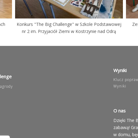
ach
Konkurs "The Big Challenge" w Szkole Podstawowej
Ze
nr 2 im. Przyjaciół Ziemi w Kostrzynie nad Odrą
Wyniki
llenge
Klucz popra
Wyniki
agrody
O nas
Dzięki The B
zabawą! Graj
w domu, będ