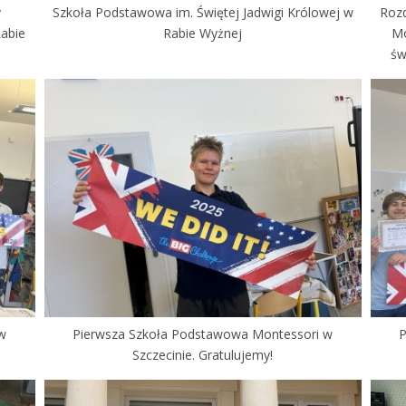
y
Szkoła Podstawowa im. Świętej Jadwigi Królowej w
Rozd
Rabie
Rabie Wyżnej
Mo
św
 w
Pierwsza Szkoła Podstawowa Montessori w
P
Szczecinie. Gratulujemy!