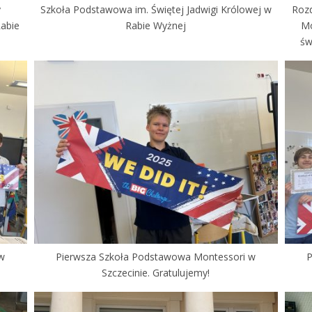
y
Szkoła Podstawowa im. Świętej Jadwigi Królowej w
Rozd
Rabie
Rabie Wyżnej
Mo
św
 w
Pierwsza Szkoła Podstawowa Montessori w
P
Szczecinie. Gratulujemy!