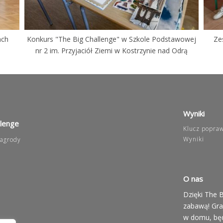
ach
Konkurs "The Big Challenge" w Szkole Podstawowej
Ze
nr 2 im. Przyjaciół Ziemi w Kostrzynie nad Odrą
Wyniki
llenge
Klucz popra
Wyniki
agrody
O nas
Dzięki The B
zabawą! Graj
w domu, będ