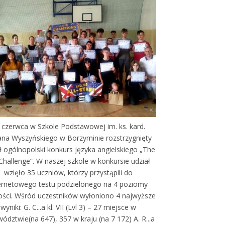
 czerwca w Szkole Podstawowej im. ks. kard.
ana Wyszyńskiego w Borzyminie rozstrzygnięty
ł ogólnopolski konkurs języka angielskiego „The
Challenge”. W naszej szkole w konkursie udział
wzięło 35 uczniów, którzy przystąpili do
ernetowego testu podzielonego na 4 poziomy
ości. Wśród uczestników wyłoniono 4 najwyższe
wyniki: G. C...a kl. VII (Lvl 3) – 27 miejsce w
ództwie(na 647), 357 w kraju (na 7 172) A. R...a