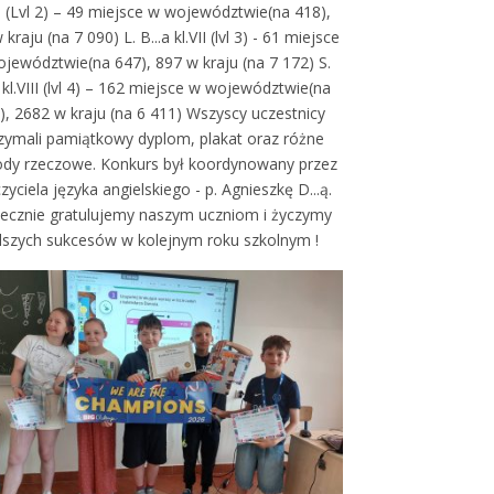
VI (Lvl 2) – 49 miejsce w województwie(na 418),
kraju (na 7 090) L. B...a kl.VII (lvl 3) - 61 miejsce
jewództwie(na 647), 897 w kraju (na 7 172) S.
h kl.VIII (lvl 4) – 162 miejsce w województwie(na
), 2682 w kraju (na 6 411) Wszyscy uczestnicy
zymali pamiątkowy dyplom, plakat oraz różne
ody rzeczowe. Konkurs był koordynowany przez
zyciela języka angielskiego - p. Agnieszkę D...ą.
ecznie gratulujemy naszym uczniom i życzymy
lszych sukcesów w kolejnym roku szkolnym !