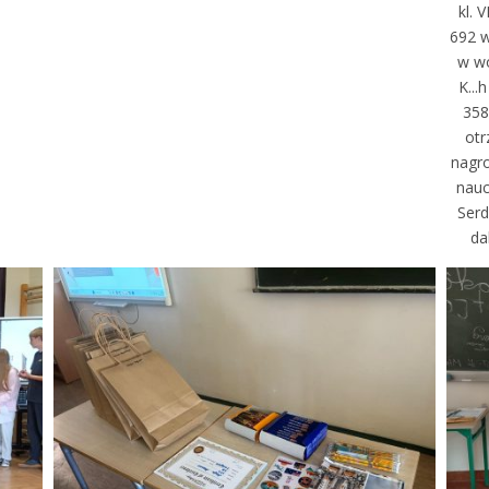
kl. 
692 w 
w wo
K...
358
otr
nagr
nauc
Serd
da