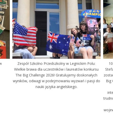
 w
Zespół Szkolno Przedszkolny w Legnickim Polu:
10
Wielkie brawa dla uczestników i laureatów konkursu
Stef
The Big Challenge 2026! Gratulujemy doskonałych
zosta
wyników, odwagi w podejmowaniu wyzwań i pasji do
Big 
nauki języka angielskiego.
int
trudn
wojew