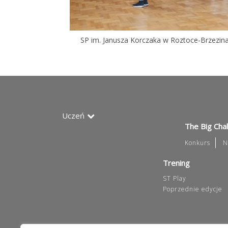
SP im. Janusza Korczaka w Roztoce-Brzezin
Uczeń
The Big Cha
Konkurs
N
Trening
ST Play
Poprzednie edycje