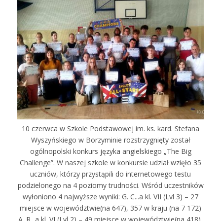
10 czerwca w Szkole Podstawowej im. ks. kard. Stefana
Wyszyńskiego w Borzyminie rozstrzygnięty został
ogólnopolski konkurs języka angielskiego „The Big
Challenge”. W naszej szkole w konkursie udział wzięło 35
uczniów, którzy przystąpili do internetowego testu
podzielonego na 4 poziomy trudności. Wśród uczestników
wyłoniono 4 najwyższe wyniki: G. C...a kl. VII (Lvl 3) – 27
miejsce w województwie(na 647), 357 w kraju (na 7 172)
A. R...a kl. VI (Lvl 2) – 49 miejsce w województwie(na 418),