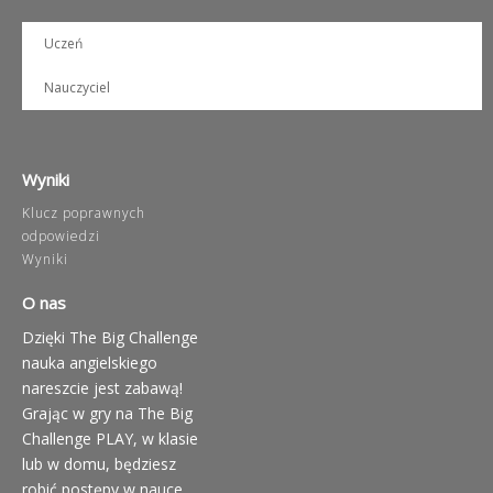
Uczeń
Nauczyciel
Wyniki
Klucz poprawnych
odpowiedzi
Wyniki
O nas
Dzięki The Big Challenge
nauka angielskiego
nareszcie jest zabawą!
Grając w gry na The Big
Challenge PLAY, w klasie
lub w domu, będziesz
robić postępy w nauce