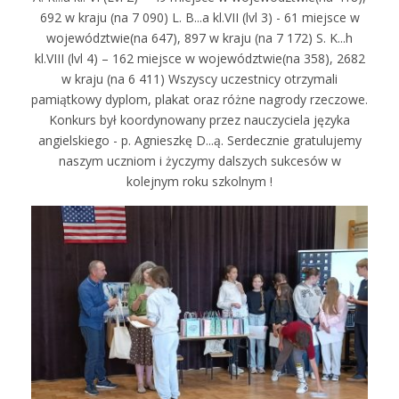
692 w kraju (na 7 090) L. B...a kl.VII (lvl 3) - 61 miejsce w
województwie(na 647), 897 w kraju (na 7 172) S. K...h
kl.VIII (lvl 4) – 162 miejsce w województwie(na 358), 2682
w kraju (na 6 411) Wszyscy uczestnicy otrzymali
pamiątkowy dyplom, plakat oraz różne nagrody rzeczowe.
Konkurs był koordynowany przez nauczyciela języka
angielskiego - p. Agnieszkę D...ą. Serdecznie gratulujemy
naszym uczniom i życzymy dalszych sukcesów w
kolejnym roku szkolnym !