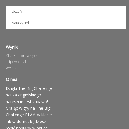
Uczeń
Nauczyciel
Wyniki
Klucz poprawnych
odpowiedzi
Wyniki
O nas
Dzięki The Big Challenge
nauka angielskiego
nareszcie jest zabawą!
Grając w gry na The Big
Challenge PLAY, w klasie
lub w domu, będziesz
robić postępy w nauce