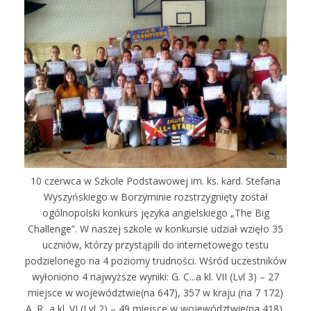
10 czerwca w Szkole Podstawowej im. ks. kard. Stefana
Wyszyńskiego w Borzyminie rozstrzygnięty został
ogólnopolski konkurs języka angielskiego „The Big
Challenge”. W naszej szkole w konkursie udział wzięło 35
uczniów, którzy przystąpili do internetowego testu
podzielonego na 4 poziomy trudności. Wśród uczestników
wyłoniono 4 najwyższe wyniki: G. C...a kl. VII (Lvl 3) – 27
miejsce w województwie(na 647), 357 w kraju (na 7 172)
A. R...a kl. VI (Lvl 2) – 49 miejsce w województwie(na 418),