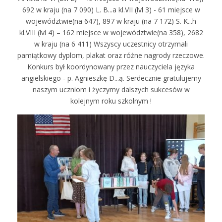
692 w kraju (na 7 090) L. B...a kl.VII (lvl 3) - 61 miejsce w
województwie(na 647), 897 w kraju (na 7 172) S. K...h
kl.VIII (lvl 4) – 162 miejsce w województwie(na 358), 2682
w kraju (na 6 411) Wszyscy uczestnicy otrzymali
pamiątkowy dyplom, plakat oraz różne nagrody rzeczowe.
Konkurs był koordynowany przez nauczyciela języka
angielskiego - p. Agnieszkę D...ą. Serdecznie gratulujemy
naszym uczniom i życzymy dalszych sukcesów w
kolejnym roku szkolnym !