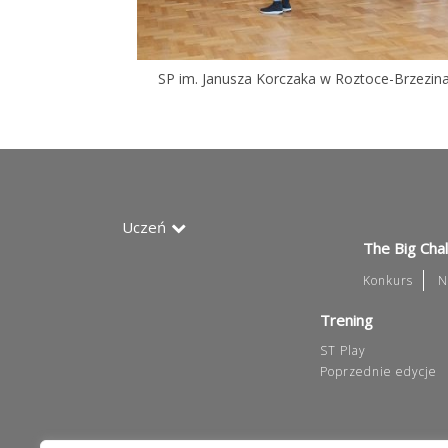
SP im. Janusza Korczaka w Roztoce-Brzezin
Uczeń
The Big Cha
Konkurs
N
Trening
ST Play
Poprzednie edycje