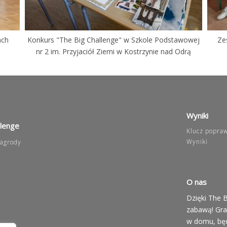
ach
Konkurs "The Big Challenge" w Szkole Podstawowej
Ze
nr 2 im. Przyjaciół Ziemi w Kostrzynie nad Odrą
Wyniki
llenge
Klucz popra
Wyniki
agrody
O nas
Dzięki The B
zabawą! Graj
w domu, będ