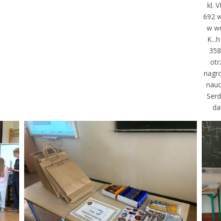
kl. 
692 w 
w wo
K...
358
otr
nagr
nauc
Serd
da