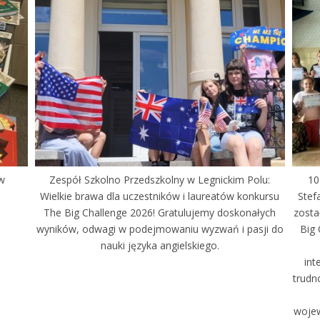
 w
Zespół Szkolno Przedszkolny w Legnickim Polu:
10
Wielkie brawa dla uczestników i laureatów konkursu
Stef
The Big Challenge 2026! Gratulujemy doskonałych
zosta
wyników, odwagi w podejmowaniu wyzwań i pasji do
Big 
nauki języka angielskiego.
int
trudn
wojew