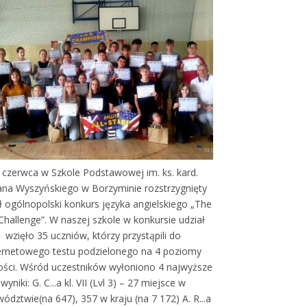
 czerwca w Szkole Podstawowej im. ks. kard.
ana Wyszyńskiego w Borzyminie rozstrzygnięty
ł ogólnopolski konkurs języka angielskiego „The
Challenge”. W naszej szkole w konkursie udział
wzięło 35 uczniów, którzy przystąpili do
ernetowego testu podzielonego na 4 poziomy
ości. Wśród uczestników wyłoniono 4 najwyższe
wyniki: G. C...a kl. VII (Lvl 3) – 27 miejsce w
ództwie(na 647), 357 w kraju (na 7 172) A. R...a