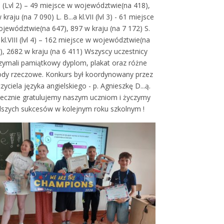
VI (Lvl 2) – 49 miejsce w województwie(na 418),
kraju (na 7 090) L. B...a kl.VII (lvl 3) - 61 miejsce
jewództwie(na 647), 897 w kraju (na 7 172) S.
h kl.VIII (lvl 4) – 162 miejsce w województwie(na
), 2682 w kraju (na 6 411) Wszyscy uczestnicy
zymali pamiątkowy dyplom, plakat oraz różne
ody rzeczowe. Konkurs był koordynowany przez
zyciela języka angielskiego - p. Agnieszkę D...ą.
ecznie gratulujemy naszym uczniom i życzymy
lszych sukcesów w kolejnym roku szkolnym !