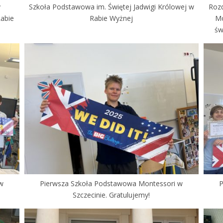
y
Szkoła Podstawowa im. Świętej Jadwigi Królowej w
Rozd
Rabie
Rabie Wyżnej
Mo
św
 w
Pierwsza Szkoła Podstawowa Montessori w
P
Szczecinie. Gratulujemy!