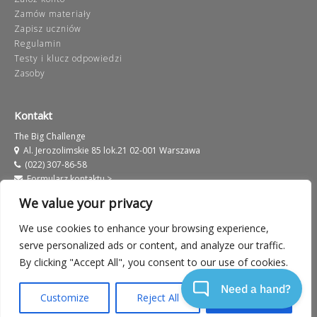
Zamów materiały
Zapisz uczniów
Regulamin
Testy i klucz odpowiedzi
Zasoby
Kontakt
The Big Challenge
Al. Jerozolimskie 85 lok.21 02-001 Warszawa
(022) 307-86-58
Formularz kontaktu >
kontakt@thebigchallenge.com
We value your privacy
We use cookies to enhance your browsing experience,
serve personalized ads or content, and analyze our traffic.
By clicking "Accept All", you consent to our use of cookies.
Informacje prawne
Warunki użytkowania serwisu
Customize
Reject All
Accept All
Polityka prywatności
European Label