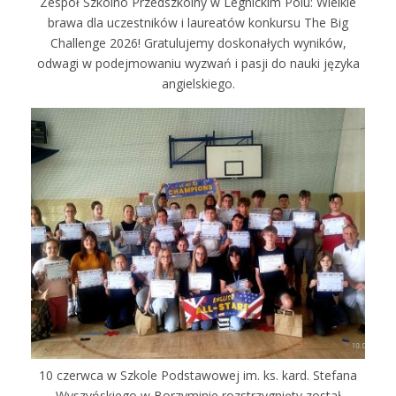
Zespół Szkolno Przedszkolny w Legnickim Polu: Wielkie
brawa dla uczestników i laureatów konkursu The Big
Challenge 2026! Gratulujemy doskonałych wyników,
odwagi w podejmowaniu wyzwań i pasji do nauki języka
angielskiego.
10 czerwca w Szkole Podstawowej im. ks. kard. Stefana
Wyszyńskiego w Borzyminie rozstrzygnięty został