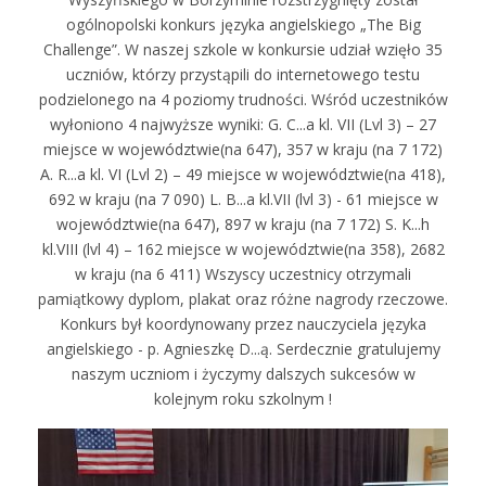
ogólnopolski konkurs języka angielskiego „The Big
Challenge”. W naszej szkole w konkursie udział wzięło 35
uczniów, którzy przystąpili do internetowego testu
podzielonego na 4 poziomy trudności. Wśród uczestników
wyłoniono 4 najwyższe wyniki: G. C...a kl. VII (Lvl 3) – 27
miejsce w województwie(na 647), 357 w kraju (na 7 172)
A. R...a kl. VI (Lvl 2) – 49 miejsce w województwie(na 418),
692 w kraju (na 7 090) L. B...a kl.VII (lvl 3) - 61 miejsce w
województwie(na 647), 897 w kraju (na 7 172) S. K...h
kl.VIII (lvl 4) – 162 miejsce w województwie(na 358), 2682
w kraju (na 6 411) Wszyscy uczestnicy otrzymali
pamiątkowy dyplom, plakat oraz różne nagrody rzeczowe.
Konkurs był koordynowany przez nauczyciela języka
angielskiego - p. Agnieszkę D...ą. Serdecznie gratulujemy
naszym uczniom i życzymy dalszych sukcesów w
kolejnym roku szkolnym !