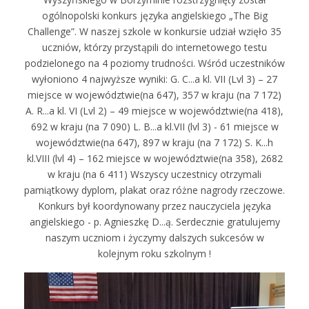
ogólnopolski konkurs języka angielskiego „The Big
Challenge”. W naszej szkole w konkursie udział wzięło 35
uczniów, którzy przystąpili do internetowego testu
podzielonego na 4 poziomy trudności. Wśród uczestników
wyłoniono 4 najwyższe wyniki: G. C...a kl. VII (Lvl 3) – 27
miejsce w województwie(na 647), 357 w kraju (na 7 172)
A. R...a kl. VI (Lvl 2) – 49 miejsce w województwie(na 418),
692 w kraju (na 7 090) L. B...a kl.VII (lvl 3) - 61 miejsce w
województwie(na 647), 897 w kraju (na 7 172) S. K...h
kl.VIII (lvl 4) – 162 miejsce w województwie(na 358), 2682
w kraju (na 6 411) Wszyscy uczestnicy otrzymali
pamiątkowy dyplom, plakat oraz różne nagrody rzeczowe.
Konkurs był koordynowany przez nauczyciela języka
angielskiego - p. Agnieszkę D...ą. Serdecznie gratulujemy
naszym uczniom i życzymy dalszych sukcesów w
kolejnym roku szkolnym !