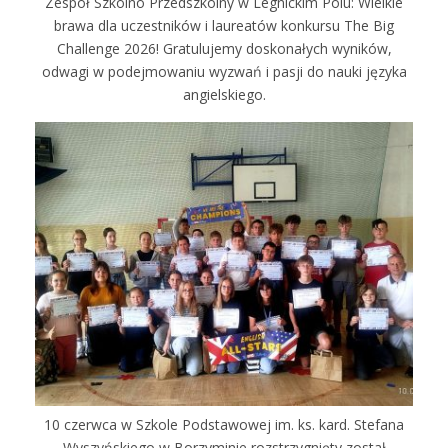
Zespół Szkolno Przedszkolny w Legnickim Polu: Wielkie
brawa dla uczestników i laureatów konkursu The Big
Challenge 2026! Gratulujemy doskonałych wyników,
odwagi w podejmowaniu wyzwań i pasji do nauki języka
angielskiego.
10 czerwca w Szkole Podstawowej im. ks. kard. Stefana
Wyszyńskiego w Borzyminie rozstrzygnięty został