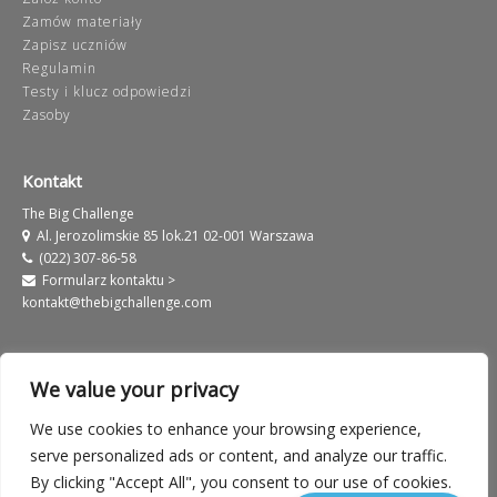
Zamów materiały
Zapisz uczniów
Regulamin
Testy i klucz odpowiedzi
Zasoby
Kontakt
The Big Challenge
Al. Jerozolimskie 85 lok.21 02-001 Warszawa
(022) 307-86-58
Formularz kontaktu >
kontakt@thebigchallenge.com
We value your privacy
We use cookies to enhance your browsing experience,
Informacje prawne
Warunki użytkowania serwisu
serve personalized ads or content, and analyze our traffic.
By clicking "Accept All", you consent to our use of cookies.
Polityka prywatności
European Label