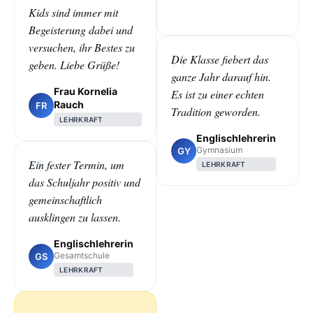
Kids sind immer mit
Begeisterung dabei und
versuchen, ihr Bestes zu
Die Klasse fiebert das
geben. Liebe Grüße!
ganze Jahr darauf hin.
Frau Kornelia
Es ist zu einer echten
Rauch
FR
Tradition geworden.
LEHRKRAFT
Englischlehrerin
Gymnasium
GY
Ein fester Termin, um
LEHRKRAFT
das Schuljahr positiv und
gemeinschaftlich
ausklingen zu lassen.
Englischlehrerin
Gesamtschule
GS
LEHRKRAFT