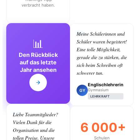
verbracht haben.
Meine Schülerinnen und
📊
Schüler waren begeistert!
Eine tolle Möglichkeit,
Den Rückblick
gerade die zu stärken, die
auf das letzte
sich beim Schreiben oft
Jahr ansehen
schwerer tun.
Englischlehrerin
Gymnasium
GY
LEHRKRAFT
Liebe Teammitglieder?
Vielen Dank für die
6 000+
Organisation und die
tollen Preise. Unsere
Schulen