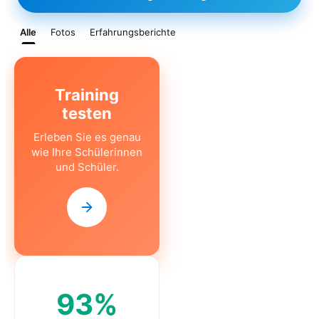
Alle
Fotos
Erfahrungsberichte
CLASS
Training
testen
Erleben Sie es genau
wie Ihre Schülerinnen
und Schüler.
93%