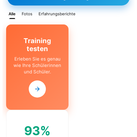
Alle
Fotos
Erfahrungsberichte
CLASS
Training
testen
Erleben Sie es genau
wie Ihre Schülerinnen
und Schüler.
93%