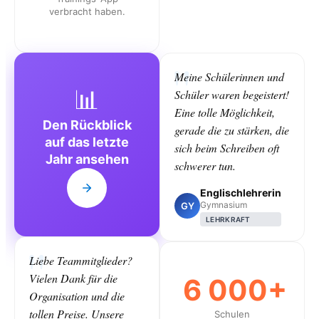
verbracht haben.
Meine Schülerinnen und
📊
Schüler waren begeistert!
Eine tolle Möglichkeit,
Den Rückblick
gerade die zu stärken, die
auf das letzte
sich beim Schreiben oft
Jahr ansehen
schwerer tun.
Englischlehrerin
Gymnasium
GY
LEHRKRAFT
Liebe Teammitglieder?
Vielen Dank für die
6 000+
Organisation und die
tollen Preise. Unsere
Schulen