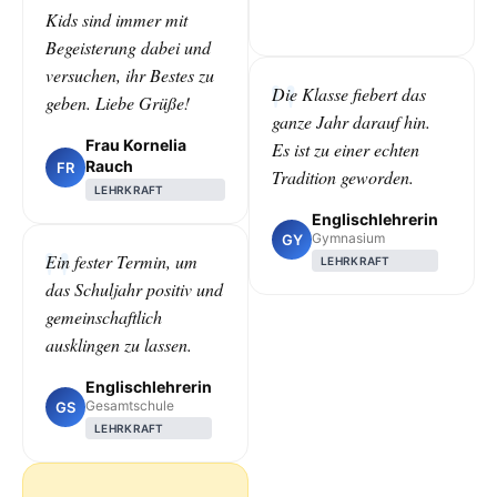
Kids sind immer mit
Begeisterung dabei und
versuchen, ihr Bestes zu
Die Klasse fiebert das
geben. Liebe Grüße!
ganze Jahr darauf hin.
Frau Kornelia
Es ist zu einer echten
Rauch
FR
Tradition geworden.
LEHRKRAFT
Englischlehrerin
Gymnasium
GY
Ein fester Termin, um
LEHRKRAFT
das Schuljahr positiv und
gemeinschaftlich
ausklingen zu lassen.
Englischlehrerin
Gesamtschule
GS
LEHRKRAFT