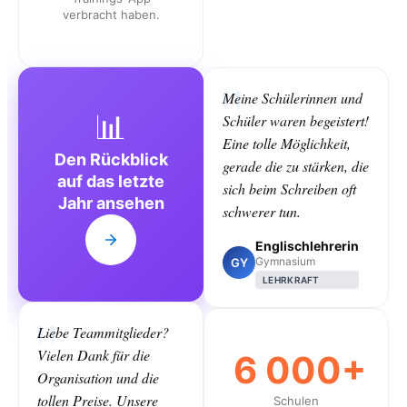
verbracht haben.
Meine Schülerinnen und
📊
Schüler waren begeistert!
Eine tolle Möglichkeit,
Den Rückblick
gerade die zu stärken, die
auf das letzte
sich beim Schreiben oft
Jahr ansehen
schwerer tun.
Englischlehrerin
Gymnasium
GY
LEHRKRAFT
Liebe Teammitglieder?
Vielen Dank für die
6 000+
Organisation und die
tollen Preise. Unsere
Schulen