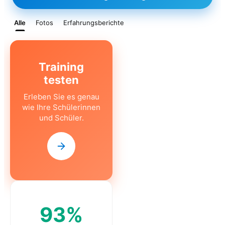
Alle
Fotos
Erfahrungsberichte
CLASS
Training
testen
Erleben Sie es genau
wie Ihre Schülerinnen
und Schüler.
93%