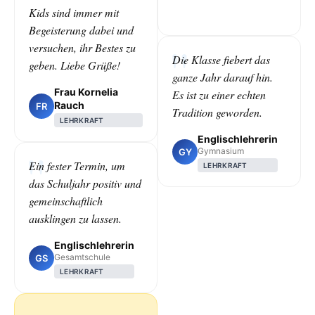
Kids sind immer mit
Begeisterung dabei und
versuchen, ihr Bestes zu
Die Klasse fiebert das
geben. Liebe Grüße!
ganze Jahr darauf hin.
Frau Kornelia
Es ist zu einer echten
Rauch
FR
Tradition geworden.
LEHRKRAFT
Englischlehrerin
Gymnasium
GY
Ein fester Termin, um
LEHRKRAFT
das Schuljahr positiv und
gemeinschaftlich
ausklingen zu lassen.
Englischlehrerin
Gesamtschule
GS
LEHRKRAFT