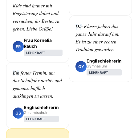
Kids sind immer mit
Begeisterung dabei und
versuchen, ihr Bestes zu
Die Klasse fiebert das
geben. Liebe Grüße!
ganze Jahr darauf hin.
Frau Kornelia
Es ist zu einer echten
Rauch
FR
Tradition geworden.
LEHRKRAFT
Englischlehrerin
Gymnasium
GY
Ein fester Termin, um
LEHRKRAFT
das Schuljahr positiv und
gemeinschaftlich
ausklingen zu lassen.
Englischlehrerin
Gesamtschule
GS
LEHRKRAFT