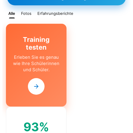
Alle
Fotos
Erfahrungsberichte
CLASS
Training
testen
Erleben Sie es genau
wie Ihre Schülerinnen
und Schüler.
93%