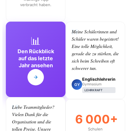
verbracht haben.
Meine Schülerinnen und
📊
Schüler waren begeistert!
Eine tolle Möglichkeit,
Den Rückblick
gerade die zu stärken, die
auf das letzte
sich beim Schreiben oft
Jahr ansehen
schwerer tun.
Englischlehrerin
Gymnasium
GY
LEHRKRAFT
Liebe Teammitglieder?
Vielen Dank für die
6 000+
Organisation und die
tollen Preise. Unsere
Schulen