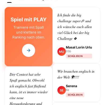
Ich finde die big
Spiel mit PLAY
challenge super🎉 und
ich wünsche euch allen
Trainiere mit Spaß
und klettere im
viel Glück bei der big
Ranking nach oben.
Challenge 🍀
Masal Lorin Urlu
05b
MU
SCHÜLER/IN
Wir brauchen englisch in
Der Contest hat sehr
der Welt 🌍!!!!
Spaß gemacht. Obwohl
ich englisch fast fließend
Serena
6e
SE
kann, ist es immer wieder
SCHÜLER/IN
eine neue
Herausforderung und