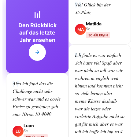
Viel Glück bin der
📊
35.Platz
Matilda
Den Rückblick
5c
MA
auf das letzte
SCHÜLER/IN
Jahr ansehen
Ich finde es war einfach
.ich hatte viel Spaß aber
was nicht so toll war wir
wahren in english weit
Also ich fand das die
hinten und konnten nicht
Challenge nicht sehr
so viele lernen also
schwer war und es coole
meine Klasse deshalb
Preise zu gewinnen gab
war die letzte oder
eine 10von 10 🤩🤩
vorletzte Aufgabe nicht so
gut für mich aber es war
Luan
toll ich hoffe ich bin so 4
5c
LU
SCHÜLER/IN