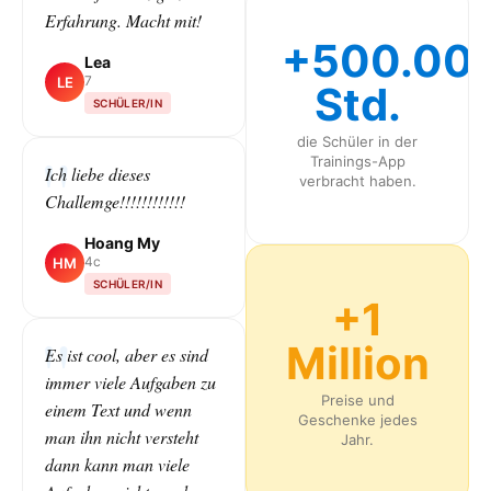
Erfahrung. Macht mit!
+500.00
Lea
7
LE
Std.
SCHÜLER/IN
die Schüler in der
Trainings-App
Ich liebe dieses
verbracht haben.
Challemge!!!!!!!!!!!!
Hoang My
4c
HM
SCHÜLER/IN
+1
Million
Es ist cool, aber es sind
immer viele Aufgaben zu
Preise und
einem Text und wenn
Geschenke jedes
man ihn nicht versteht
Jahr.
dann kann man viele