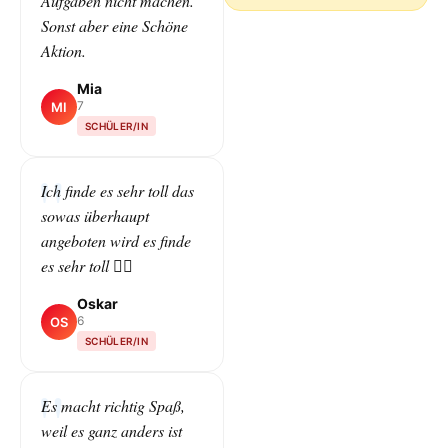
Aufgaben nicht machen.
Sonst aber eine Schöne
Aktion.
Mia
7
MI
SCHÜLER/IN
Ich finde es sehr toll das
sowas überhaupt
angeboten wird es finde
es sehr toll 👌🏻
Oskar
6
OS
SCHÜLER/IN
Es macht richtig Spaß,
weil es ganz anders ist