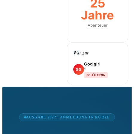
25
Jahre
Abenteuer
War gut
God girl
5
GG
SCHÜLER/IN
AUSGABE 2027 · ANMELDUNG IN KÜRZE