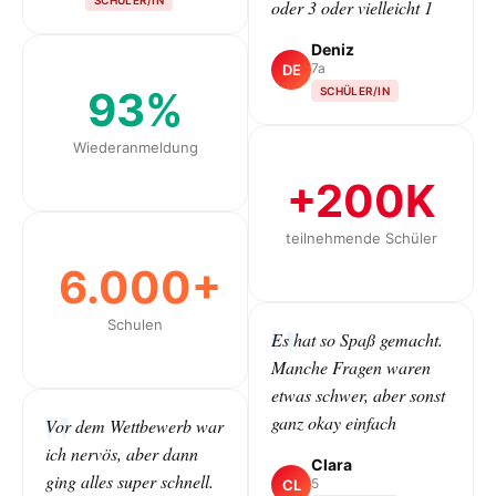
oder 3 oder vielleicht 1
Deniz
7a
DE
93%
SCHÜLER/IN
Wiederanmeldung
+200K
teilnehmende Schüler
6.000+
Schulen
Es hat so Spaß gemacht.
Manche Fragen waren
etwas schwer, aber sonst
ganz okay einfach
Vor dem Wettbewerb war
ich nervös, aber dann
Clara
ging alles super schnell.
5
CL