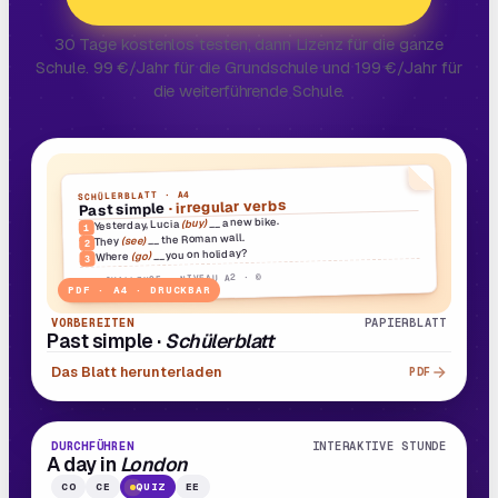
30 Tage kostenlos testen, dann Lizenz für die ganze
Schule. 99 €/Jahr für die Grundschule und 199 €/Jahr für
die weiterführende Schule.
SCHÜLERBLATT · A4
· irregular verbs
Past simple
__ a new bike.
(buy)
Yesterday, Lucia
1
__ the Roman wall.
(see)
They
2
__ you on holiday?
(go)
Where
3
BIG CHALLENGE · NIVEAU A2 · ©
PDF · A4 · DRUCKBAR
VORBEREITEN
PAPIERBLATT
Past simple ·
Schülerblatt
Das Blatt herunterladen
PDF
22 MIN.
E
4
· B1
DURCHFÜHREN
INTERAKTIVE STUNDE
A day in
London
CO
CE
QUIZ
EE