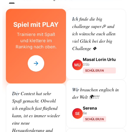
Ich finde die big
Spiel mit PLAY
challenge super🎉 und
ich wünsche euch allen
Trainiere mit Spaß
und klettere im
viel Glück bei der big
Ranking nach oben.
Challenge 🍀
Masal Lorin Urlu
05b
MU
SCHÜLER/IN
Wir brauchen englisch in
Der Contest hat sehr
der Welt 🌍!!!!
Spaß gemacht. Obwohl
ich englisch fast fließend
Serena
6e
SE
kann, ist es immer wieder
SCHÜLER/IN
eine neue
Herausforderung und