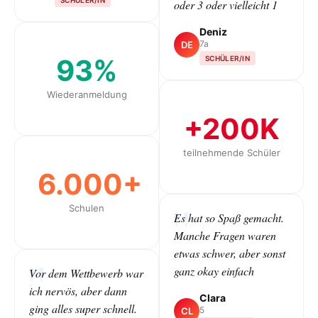
oder 3 oder vielleicht 1
Deniz
7a
DE
93%
SCHÜLER/IN
Wiederanmeldung
+200K
teilnehmende Schüler
6.000+
Schulen
Es hat so Spaß gemacht.
Manche Fragen waren
etwas schwer, aber sonst
ganz okay einfach
Vor dem Wettbewerb war
ich nervös, aber dann
Clara
ging alles super schnell.
5
CL