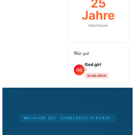
25
Jahre
Abenteuer
War gut
God girl
5
GG
SCHÜLER/IN
AUSGABE 2027 · ANMELDUNG IN KÜRZE