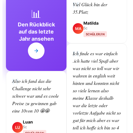
Viel Glück bin der
📊
35.Platz
Matilda
Den Rückblick
5c
MA
auf das letzte
SCHÜLER/IN
Jahr ansehen
Ich finde es war einfach
.ich hatte viel Spaß aber
was nicht so toll war wir
wahren in english weit
Also ich fand das die
hinten und konnten nicht
Challenge nicht sehr
so viele lernen also
schwer war und es coole
meine Klasse deshalb
Preise zu gewinnen gab
war die letzte oder
eine 10von 10 🤩🤩
vorletzte Aufgabe nicht so
gut für mich aber es war
Luan
toll ich hoffe ich bin so 4
5c
LU
SCHÜLER/IN