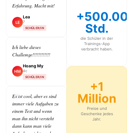
Erfahrung. Macht mit!
+500.00
Lea
7
LE
Std.
SCHÜLER/IN
die Schüler in der
Trainings-App
Ich liebe dieses
verbracht haben.
Challemge!!!!!!!!!!!!
Hoang My
4c
HM
SCHÜLER/IN
+1
Million
Es ist cool, aber es sind
immer viele Aufgaben zu
Preise und
einem Text und wenn
Geschenke jedes
man ihn nicht versteht
Jahr.
dann kann man viele