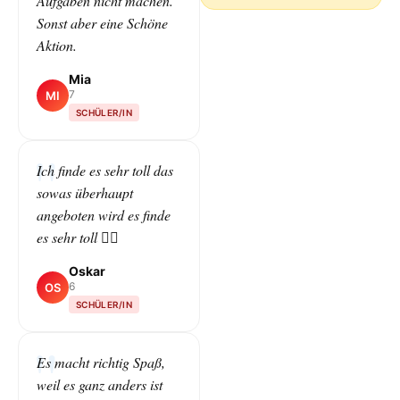
Aufgaben nicht machen.
Sonst aber eine Schöne
Aktion.
Mia
7
MI
SCHÜLER/IN
Ich finde es sehr toll das
sowas überhaupt
angeboten wird es finde
es sehr toll 👌🏻
Oskar
6
OS
SCHÜLER/IN
Es macht richtig Spaß,
weil es ganz anders ist