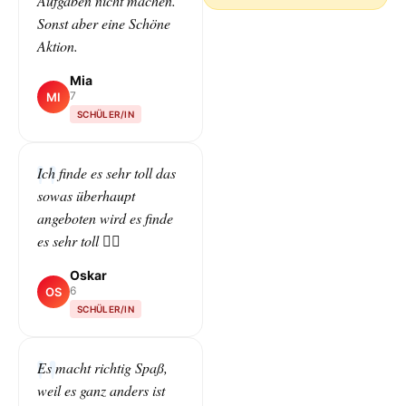
Aufgaben nicht machen.
Sonst aber eine Schöne
Aktion.
Mia
7
MI
SCHÜLER/IN
Ich finde es sehr toll das
sowas überhaupt
angeboten wird es finde
es sehr toll 👌🏻
Oskar
6
OS
SCHÜLER/IN
Es macht richtig Spaß,
weil es ganz anders ist