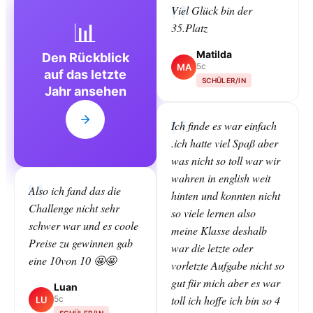
Viel Glück bin der
📊
35.Platz
Matilda
Den Rückblick
5c
MA
auf das letzte
SCHÜLER/IN
Jahr ansehen
Ich finde es war einfach
.ich hatte viel Spaß aber
was nicht so toll war wir
wahren in english weit
Also ich fand das die
hinten und konnten nicht
Challenge nicht sehr
so viele lernen also
schwer war und es coole
meine Klasse deshalb
Preise zu gewinnen gab
war die letzte oder
eine 10von 10 🤩🤩
vorletzte Aufgabe nicht so
gut für mich aber es war
Luan
toll ich hoffe ich bin so 4
5c
LU
SCHÜLER/IN