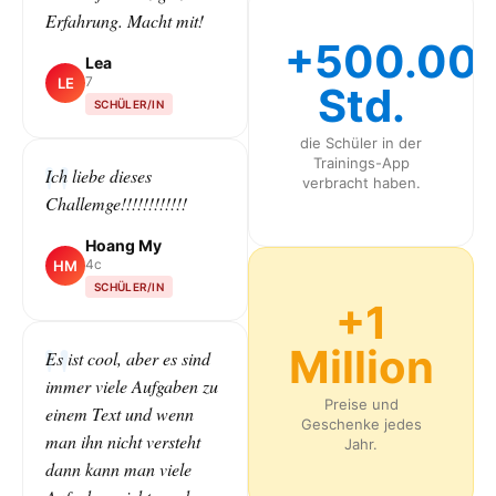
Erfahrung. Macht mit!
+500.00
Lea
7
LE
Std.
SCHÜLER/IN
die Schüler in der
Trainings-App
Ich liebe dieses
verbracht haben.
Challemge!!!!!!!!!!!!
Hoang My
4c
HM
SCHÜLER/IN
+1
Million
Es ist cool, aber es sind
immer viele Aufgaben zu
Preise und
einem Text und wenn
Geschenke jedes
man ihn nicht versteht
Jahr.
dann kann man viele