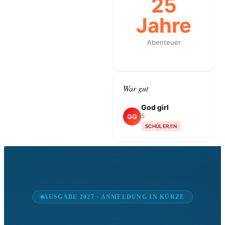
25
Jahre
Abenteuer
War gut
God girl
5
GG
SCHÜLER/IN
AUSGABE 2027 · ANMELDUNG IN KÜRZE