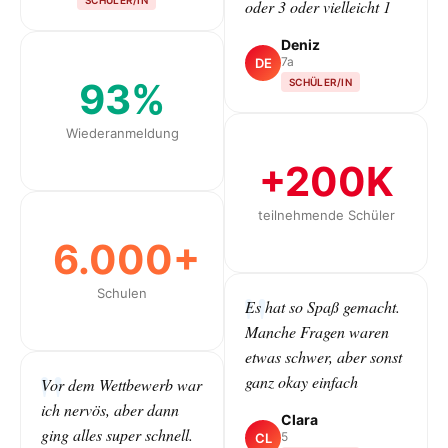
oder 3 oder vielleicht 1
Deniz
7a
DE
93%
SCHÜLER/IN
Wiederanmeldung
+200K
teilnehmende Schüler
6.000+
Schulen
Es hat so Spaß gemacht.
Manche Fragen waren
etwas schwer, aber sonst
ganz okay einfach
Vor dem Wettbewerb war
ich nervös, aber dann
Clara
ging alles super schnell.
5
CL