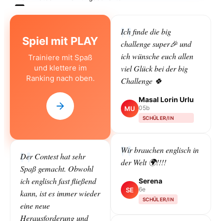
Ich finde die big
Spiel mit PLAY
challenge super🎉 und
ich wünsche euch allen
Trainiere mit Spaß
und klettere im
viel Glück bei der big
Ranking nach oben.
Challenge 🍀
Masal Lorin Urlu
05b
MU
SCHÜLER/IN
Wir brauchen englisch in
Der Contest hat sehr
der Welt 🌍!!!!
Spaß gemacht. Obwohl
ich englisch fast fließend
Serena
6e
SE
kann, ist es immer wieder
SCHÜLER/IN
eine neue
Herausforderung und