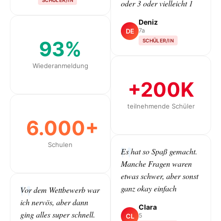
oder 3 oder vielleicht 1
Deniz
7a
DE
93%
SCHÜLER/IN
Wiederanmeldung
+200K
teilnehmende Schüler
6.000+
Schulen
Es hat so Spaß gemacht.
Manche Fragen waren
etwas schwer, aber sonst
ganz okay einfach
Vor dem Wettbewerb war
ich nervös, aber dann
Clara
ging alles super schnell.
5
CL