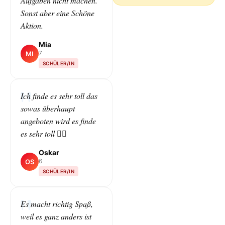
Aufgaben nicht machen.
Sonst aber eine Schöne
Aktion.
Mia
7
MI
SCHÜLER/IN
Ich finde es sehr toll das
sowas überhaupt
angeboten wird es finde
es sehr toll 👌🏻
Oskar
6
OS
SCHÜLER/IN
Es macht richtig Spaß,
weil es ganz anders ist