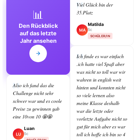
Viel Glück bin der
📊
35.Platz
Matilda
Den Rückblick
5c
MA
auf das letzte
SCHÜLER/IN
Jahr ansehen
Ich finde es war einfach
.ich hatte viel Spaß aber
was nicht so toll war wir
wahren in english weit
Also ich fand das die
hinten und konnten nicht
Challenge nicht sehr
so viele lernen also
schwer war und es coole
meine Klasse deshalb
Preise zu gewinnen gab
war die letzte oder
eine 10von 10 🤩🤩
vorletzte Aufgabe nicht so
gut für mich aber es war
Luan
toll ich hoffe ich bin so 4
5c
LU
SCHÜLER/IN