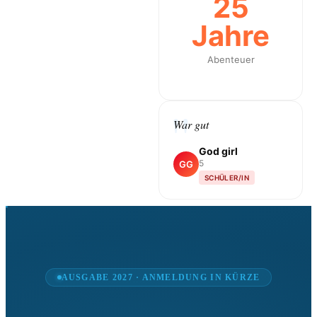
25
Jahre
Abenteuer
War gut
God girl
5
GG
SCHÜLER/IN
AUSGABE 2027 · ANMELDUNG IN KÜRZE