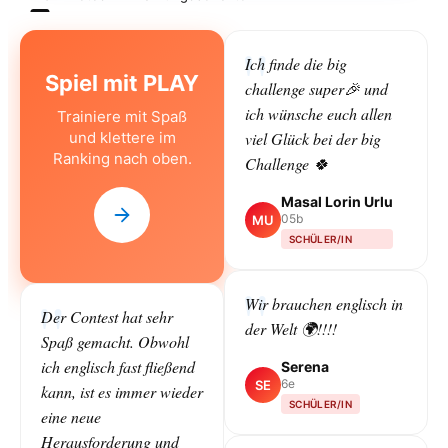
Ich finde die big
Spiel mit PLAY
challenge super🎉 und
ich wünsche euch allen
Trainiere mit Spaß
und klettere im
viel Glück bei der big
Ranking nach oben.
Challenge 🍀
Masal Lorin Urlu
05b
MU
SCHÜLER/IN
Wir brauchen englisch in
Der Contest hat sehr
der Welt 🌍!!!!
Spaß gemacht. Obwohl
ich englisch fast fließend
Serena
6e
SE
kann, ist es immer wieder
SCHÜLER/IN
eine neue
Herausforderung und