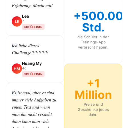
Erfahrung. Macht mit!
+500.00
Lea
7
LE
Std.
SCHÜLER/IN
die Schüler in der
Trainings-App
Ich liebe dieses
verbracht haben.
Challemge!!!!!!!!!!!!
Hoang My
4c
HM
SCHÜLER/IN
+1
Million
Es ist cool, aber es sind
immer viele Aufgaben zu
Preise und
einem Text und wenn
Geschenke jedes
man ihn nicht versteht
Jahr.
dann kann man viele