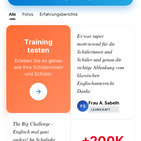
Alle
Fotos
Erfahrungsberichte
Es war super
Training
motivierend für die
testen
Schülerinnen und
Schüler und genau die
Erleben Sie es genau
richtige Ablenkung vom
wie Ihre Schülerinnen
und Schüler.
klassischen
Englischunterricht.
Danke
Frau A. Sabelh
FS
LEHRKRAFT
The Big Challenge -
Englisch mal ganz
+200K
anders! Im Schuljahr