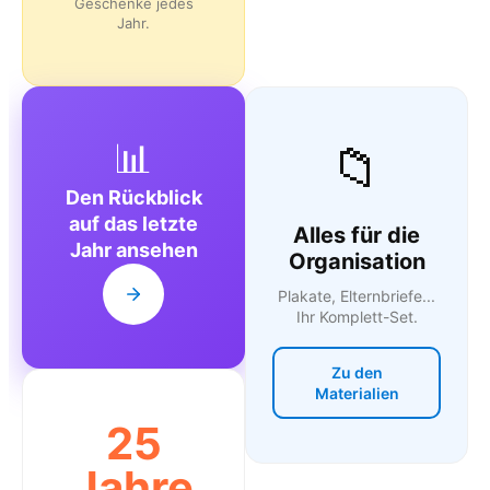
Geschenke jedes
Jahr.
📊
📁
Den Rückblick
auf das letzte
Alles für die
Jahr ansehen
Organisation
Plakate, Elternbriefe...
Ihr Komplett-Set.
Zu den
Materialien
25
Jahre