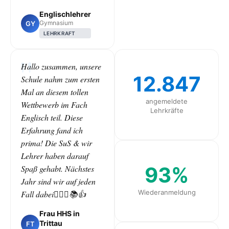
Englischlehrer
Gymnasium
GY
LEHRKRAFT
Hallo zusammen, unsere
12.847
Schule nahm zum ersten
Mal an diesem tollen
angemeldete
Wettbewerb im Fach
Lehrkräfte
Englisch teil. Diese
Erfahrung fand ich
prima! Die SuS & wir
Lehrer haben darauf
93%
Spaß gehabt. Nächstes
Jahr sind wir auf jeden
Wiederanmeldung
Fall dabei🙋🏻‍♀️📚👍
Frau HHS in
Trittau
FT