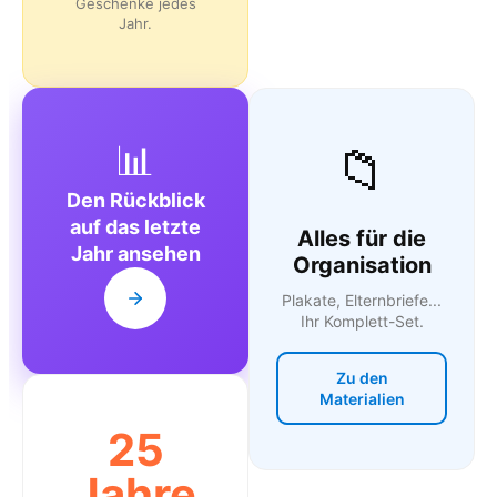
Geschenke jedes
Jahr.
📊
📁
Den Rückblick
auf das letzte
Alles für die
Jahr ansehen
Organisation
Plakate, Elternbriefe...
Ihr Komplett-Set.
Zu den
Materialien
25
Jahre