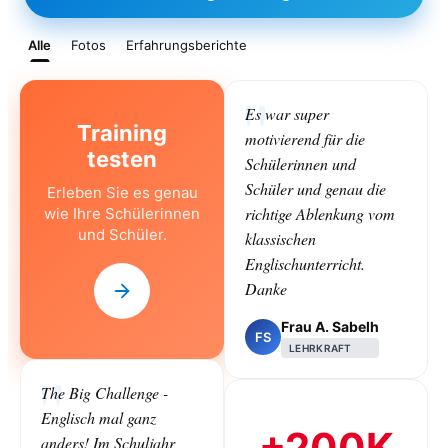
Alle
Fotos
Erfahrungsberichte
Es war super
Training
motivierend für die
testen
Schülerinnen und
Schüler und genau die
Erleben Sie es genau
richtige Ablenkung vom
wie Ihre Schülerinnen
und Schüler.
klassischen
Englischunterricht.
Danke
Frau A. Sabelh
FS
LEHRKRAFT
The Big Challenge -
Englisch mal ganz
+200K
anders! Im Schuljahr