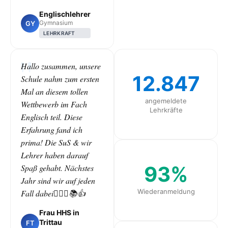
Englischlehrer
Gymnasium
GY
LEHRKRAFT
Hallo zusammen, unsere
12.847
Schule nahm zum ersten
Mal an diesem tollen
angemeldete
Wettbewerb im Fach
Lehrkräfte
Englisch teil. Diese
Erfahrung fand ich
prima! Die SuS & wir
Lehrer haben darauf
93%
Spaß gehabt. Nächstes
Jahr sind wir auf jeden
Wiederanmeldung
Fall dabei🙋🏻‍♀️📚👍
Frau HHS in
Trittau
FT