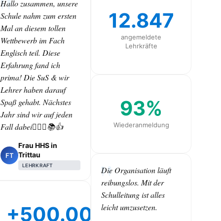
Hallo zusammen, unsere
12.847
Schule nahm zum ersten
Mal an diesem tollen
angemeldete
Wettbewerb im Fach
Lehrkräfte
Englisch teil. Diese
Erfahrung fand ich
prima! Die SuS & wir
Lehrer haben darauf
93%
Spaß gehabt. Nächstes
Jahr sind wir auf jeden
Wiederanmeldung
Fall dabei🙋🏻‍♀️📚👍
Frau HHS in
Trittau
FT
LEHRKRAFT
Die Organisation läuft
reibungslos. Mit der
Schulleitung ist alles
leicht umzusetzen.
+500.000