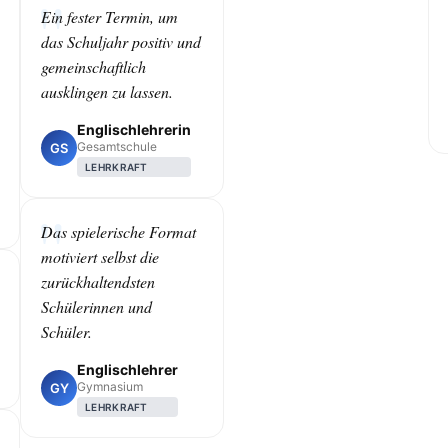
Ein fester Termin, um
das Schuljahr positiv und
gemeinschaftlich
ausklingen zu lassen.
Englischlehrerin
Gesamtschule
GS
LEHRKRAFT
Das spielerische Format
motiviert selbst die
zurückhaltendsten
Schülerinnen und
Schüler.
Englischlehrer
Gymnasium
GY
LEHRKRAFT