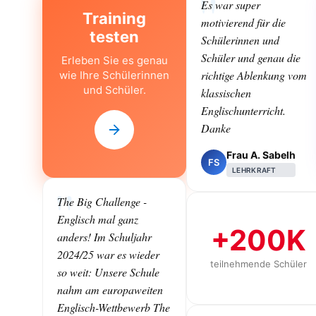
Es war super
Training
motivierend für die
testen
Schülerinnen und
Schüler und genau die
Erleben Sie es genau
richtige Ablenkung vom
wie Ihre Schülerinnen
und Schüler.
klassischen
Englischunterricht.
Danke
Frau A. Sabelh
FS
LEHRKRAFT
The Big Challenge -
Englisch mal ganz
+200K
anders! Im Schuljahr
2024/25 war es wieder
teilnehmende Schüler
so weit: Unsere Schule
nahm am europaweiten
Englisch-Wettbewerb The