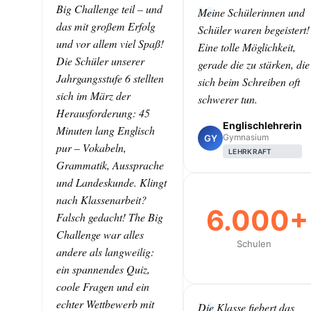
Big Challenge teil – und
Meine Schülerinnen und
das mit großem Erfolg
Schüler waren begeistert!
und vor allem viel Spaß!
Eine tolle Möglichkeit,
Die Schüler unserer
gerade die zu stärken, die
Jahrgangsstufe 6 stellten
sich beim Schreiben oft
sich im März der
schwerer tun.
Herausforderung: 45
Englischlehrerin
Minuten lang Englisch
Gymnasium
GY
pur – Vokabeln,
LEHRKRAFT
Grammatik, Aussprache
und Landeskunde. Klingt
nach Klassenarbeit?
6.000+
Falsch gedacht! The Big
Challenge war alles
Schulen
andere als langweilig:
ein spannendes Quiz,
coole Fragen und ein
echter Wettbewerb mit
Die Klasse fiebert das