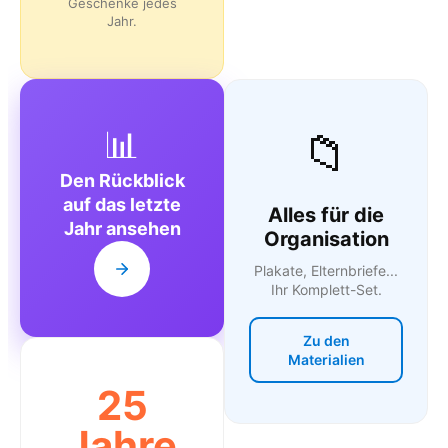
Geschenke jedes
Jahr.
📊
📁
Den Rückblick
auf das letzte
Alles für die
Jahr ansehen
Organisation
Plakate, Elternbriefe...
Ihr Komplett-Set.
Zu den
Materialien
25
Jahre