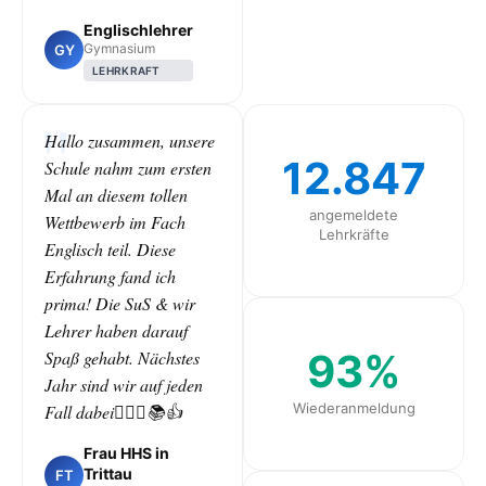
Englischlehrer
Gymnasium
GY
LEHRKRAFT
Hallo zusammen, unsere
12.847
Schule nahm zum ersten
Mal an diesem tollen
angemeldete
Wettbewerb im Fach
Lehrkräfte
Englisch teil. Diese
Erfahrung fand ich
prima! Die SuS & wir
Lehrer haben darauf
93%
Spaß gehabt. Nächstes
Jahr sind wir auf jeden
Wiederanmeldung
Fall dabei🙋🏻‍♀️📚👍
Frau HHS in
Trittau
FT