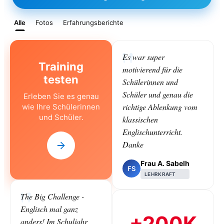
Alle
Fotos
Erfahrungsberichte
Es war super
Training
motivierend für die
testen
Schülerinnen und
Schüler und genau die
Erleben Sie es genau
richtige Ablenkung vom
wie Ihre Schülerinnen
und Schüler.
klassischen
Englischunterricht.
Danke
Frau A. Sabelh
FS
LEHRKRAFT
The Big Challenge -
Englisch mal ganz
+200K
anders! Im Schuljahr