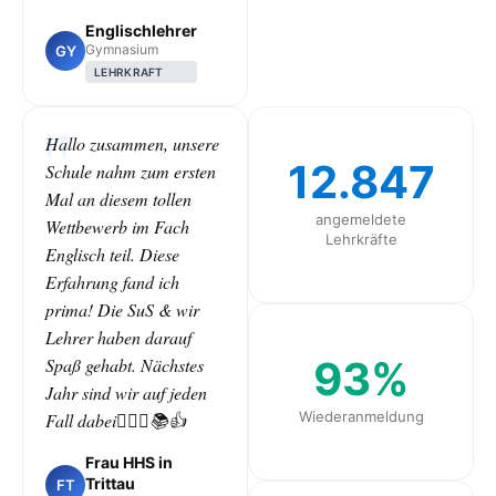
Englischlehrer
Gymnasium
GY
LEHRKRAFT
Hallo zusammen, unsere
12.847
Schule nahm zum ersten
Mal an diesem tollen
angemeldete
Wettbewerb im Fach
Lehrkräfte
Englisch teil. Diese
Erfahrung fand ich
prima! Die SuS & wir
Lehrer haben darauf
93%
Spaß gehabt. Nächstes
Jahr sind wir auf jeden
Wiederanmeldung
Fall dabei🙋🏻‍♀️📚👍
Frau HHS in
Trittau
FT