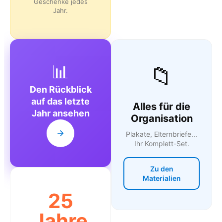
Geschenke jedes
Jahr.
📊
📁
Den Rückblick
auf das letzte
Alles für die
Jahr ansehen
Organisation
Plakate, Elternbriefe...
Ihr Komplett-Set.
Zu den
Materialien
25
Jahre