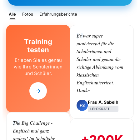
Alle
Fotos
Erfahrungsberichte
Es war super
Training
motivierend für die
testen
Schülerinnen und
Schüler und genau die
Erleben Sie es genau
richtige Ablenkung vom
wie Ihre Schülerinnen
und Schüler.
klassischen
Englischunterricht.
Danke
Frau A. Sabelh
FS
LEHRKRAFT
The Big Challenge -
Englisch mal ganz
+200K
anders! Im Schuljahr