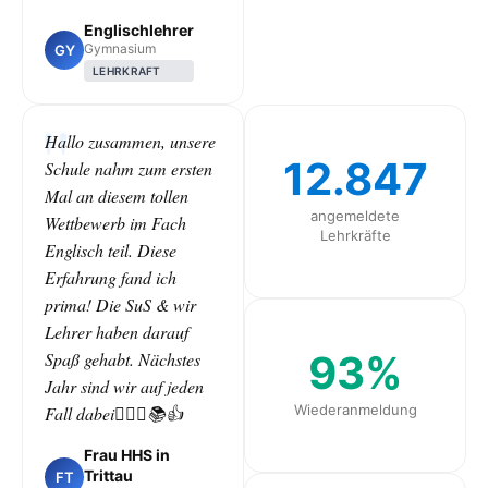
Englischlehrer
Gymnasium
GY
LEHRKRAFT
Hallo zusammen, unsere
12.847
Schule nahm zum ersten
Mal an diesem tollen
angemeldete
Wettbewerb im Fach
Lehrkräfte
Englisch teil. Diese
Erfahrung fand ich
prima! Die SuS & wir
Lehrer haben darauf
93%
Spaß gehabt. Nächstes
Jahr sind wir auf jeden
Wiederanmeldung
Fall dabei🙋🏻‍♀️📚👍
Frau HHS in
Trittau
FT