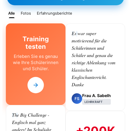
Alle
Fotos
Erfahrungsberichte
Es war super
Training
motivierend für die
testen
Schülerinnen und
Schüler und genau die
Erleben Sie es genau
richtige Ablenkung vom
wie Ihre Schülerinnen
und Schüler.
klassischen
Englischunterricht.
Danke
Frau A. Sabelh
FS
LEHRKRAFT
The Big Challenge -
Englisch mal ganz
+200K
anders! Im Schuljahr