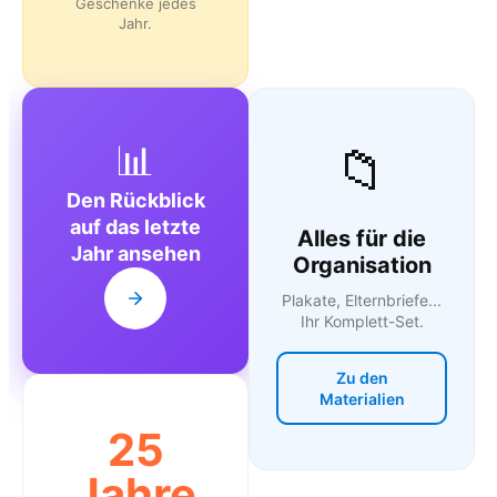
Geschenke jedes
Jahr.
📊
📁
Den Rückblick
auf das letzte
Alles für die
Jahr ansehen
Organisation
Plakate, Elternbriefe...
Ihr Komplett-Set.
Zu den
Materialien
25
Jahre