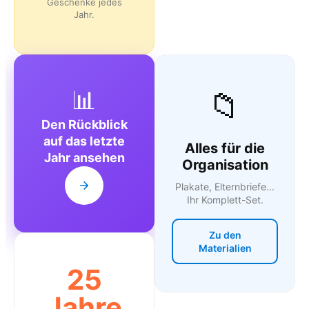
Geschenke jedes
Jahr.
📊
📁
Den Rückblick
auf das letzte
Alles für die
Jahr ansehen
Organisation
Plakate, Elternbriefe...
Ihr Komplett-Set.
Zu den
Materialien
25
Jahre