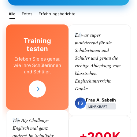
Alle
Fotos
Erfahrungsberichte
Es war super
Training
motivierend für die
testen
Schülerinnen und
Schüler und genau die
Erleben Sie es genau
richtige Ablenkung vom
wie Ihre Schülerinnen
und Schüler.
klassischen
Englischunterricht.
Danke
Frau A. Sabelh
FS
LEHRKRAFT
The Big Challenge -
Englisch mal ganz
+200K
anders! Im Schuljahr