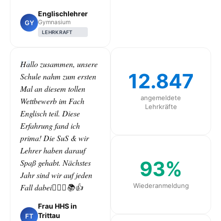
Englischlehrer
Gymnasium
GY
LEHRKRAFT
Hallo zusammen, unsere
12.847
Schule nahm zum ersten
Mal an diesem tollen
angemeldete
Wettbewerb im Fach
Lehrkräfte
Englisch teil. Diese
Erfahrung fand ich
prima! Die SuS & wir
Lehrer haben darauf
93%
Spaß gehabt. Nächstes
Jahr sind wir auf jeden
Wiederanmeldung
Fall dabei🙋🏻‍♀️📚👍
Frau HHS in
Trittau
FT