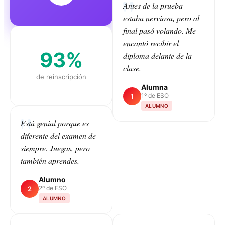
Antes de la prueba
estaba nerviosa, pero al
final pasó volando. Me
encantó recibir el
93%
diploma delante de la
clase.
de reinscripción
Alumna
1º de ESO
1
ALUMNO
Está genial porque es
diferente del examen de
CLASS
siempre. Juegas, pero
también aprendes.
Alumno
2º de ESO
2
ALUMNO