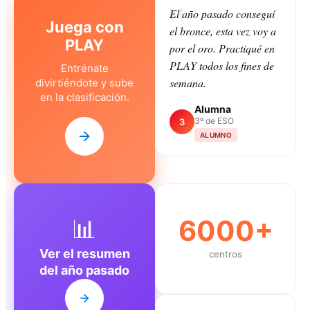
El año pasado conseguí
Juega con
el bronce, esta vez voy a
PLAY
por el oro. Practiqué en
PLAY todos los fines de
Entrénate
semana.
divirtiéndote y sube
en la clasificación.
Alumna
3º de ESO
3
ALUMNO
📊
6000+
Ver el resumen
centros
del año pasado