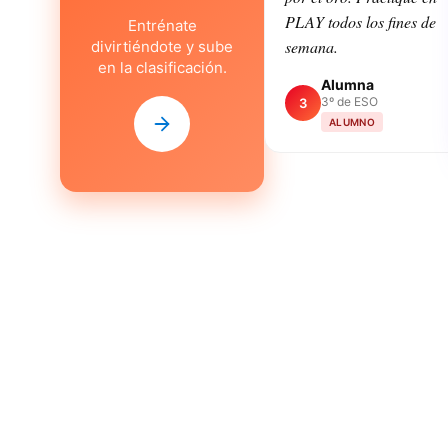
PLAY todos los fines de
Entrénate
semana.
divirtiéndote y sube
en la clasificación.
Alumna
3º de ESO
3
ALUMNO