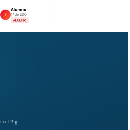
Alumno
1º de ESO
1
ALUMNO
on el Big