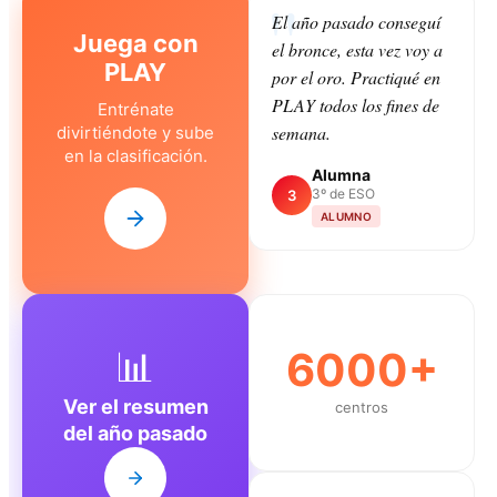
El año pasado conseguí
Juega con
el bronce, esta vez voy a
PLAY
por el oro. Practiqué en
PLAY todos los fines de
Entrénate
semana.
divirtiéndote y sube
en la clasificación.
Alumna
3º de ESO
3
ALUMNO
📊
6000+
Ver el resumen
centros
del año pasado