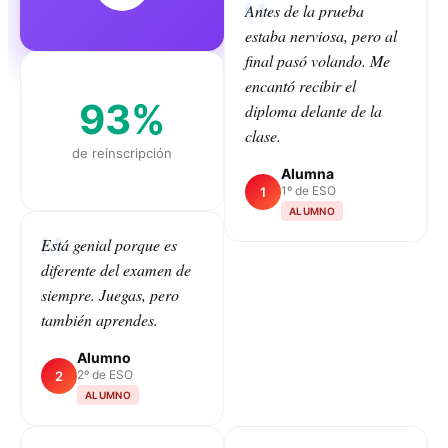
Antes de la prueba
estaba nerviosa, pero al
final pasó volando. Me
encantó recibir el
93%
diploma delante de la
clase.
de reinscripción
Alumna
1º de ESO
1
ALUMNO
Está genial porque es
diferente del examen de
CLASS
siempre. Juegas, pero
también aprendes.
Alumno
2º de ESO
2
ALUMNO