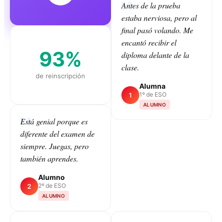
Antes de la prueba
estaba nerviosa, pero al
final pasó volando. Me
encantó recibir el
93%
diploma delante de la
clase.
de reinscripción
Alumna
1º de ESO
1
ALUMNO
Está genial porque es
diferente del examen de
CLASS
siempre. Juegas, pero
también aprendes.
Alumno
2º de ESO
2
ALUMNO