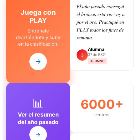
El año pasado conseguí
Juega con
el bronce, esta vez voy a
PLAY
por el oro. Practiqué en
PLAY todos los fines de
Entrénate
semana.
divirtiéndote y sube
en la clasificación.
Alumna
3º de ESO
3
ALUMNO
📊
6000+
Ver el resumen
centros
del año pasado