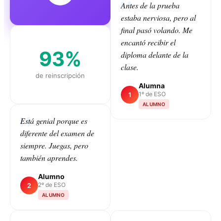
Antes de la prueba
estaba nerviosa, pero al
final pasó volando. Me
encantó recibir el
93%
diploma delante de la
clase.
de reinscripción
Alumna
1º de ESO
1
ALUMNO
Está genial porque es
diferente del examen de
CLASS
siempre. Juegas, pero
también aprendes.
Alumno
2º de ESO
2
ALUMNO