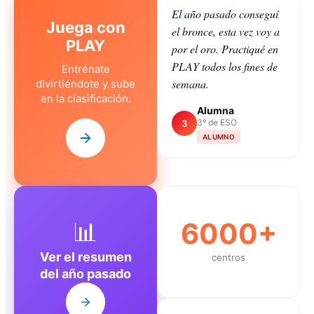
El año pasado conseguí
Juega con
el bronce, esta vez voy a
PLAY
por el oro. Practiqué en
PLAY todos los fines de
Entrénate
semana.
divirtiéndote y sube
en la clasificación.
Alumna
3º de ESO
3
ALUMNO
📊
6000+
Ver el resumen
centros
del año pasado