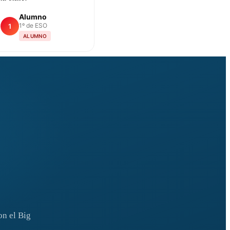
Alumno
1º de ESO
1
ALUMNO
on el Big