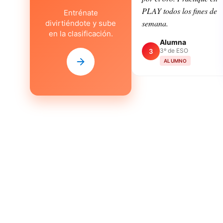
PLAY todos los fines de
Entrénate
semana.
divirtiéndote y sube
en la clasificación.
Alumna
3º de ESO
3
ALUMNO