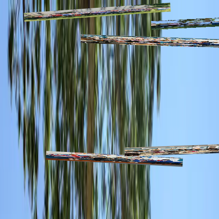
Aller au contenu principal
2026
Decazeville
2026
Nantes
Lyon
2026
2026
Bordeaux
Lille
2026