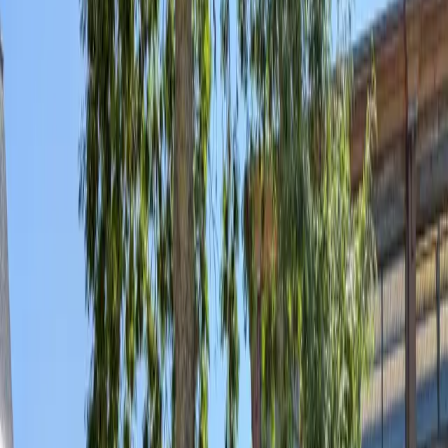
fr
Le concours
Présentation
Entraînement
Récompenses
Guide pratique
L'Academy
Présentation
Apprendre l'anglais
Ressources pour la classe
Espace Parents
Présentation
Certificat BEST
Aide
Se connecter à mon compte
fr