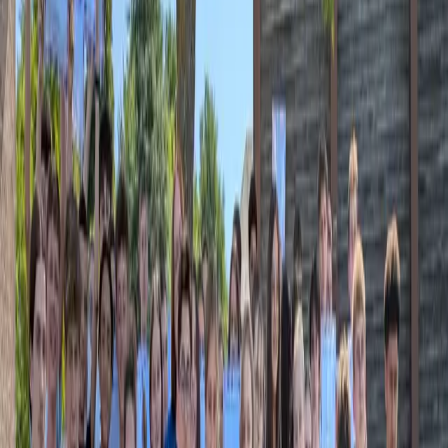
8 pays
réseau européen
🇫🇷
France entière
·
103
départements représentés
·
1 822
établissements participants
Édition 2027 · Inscriptions bientôt
Édition 2027 · 28ᵉ
année
Deux façons de faire vivre l'anglais à vos
élèves
Un événement annuel fédérateur, une plateforme à utiliser toute
l'année.
🏆
Événement annuel
Le Concours
Un événement national chaque printemps : le défi qui fait de
l'anglais le temps fort de l'année.
Concours 2027
Online
16 mars – 1 avril