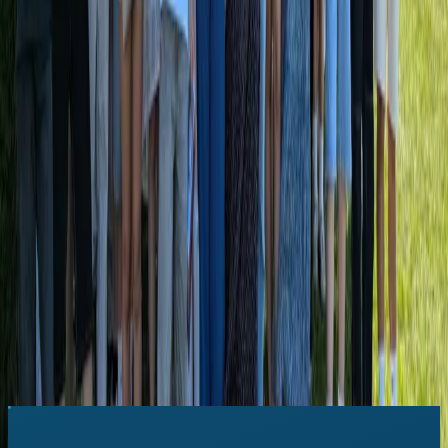
Sylvie M.
Professeure d'anglais
Collège · Région lyonnaise · 2025
Prêt·e à faire
vibrer
votre classe ?
N° 01 · Saison 2027
Inscrire mon
établissement
Inscriptions ouvertes pour la 28ᵉ édition.
Online
ou
Classic
, tout inclus.
S'inscrire au concours
→
N° 02 · Toute l'année
Découvrir
l'Academy
La pratique quotidienne d'anglais qui motive vos élèves en dehors du
jour J. 30 jours d'essai offerts.
Essayer l'Academy
→
·
Tout savoir sur le concours →
Tout savoir sur l'Academy →