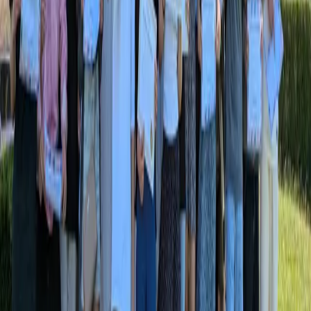
Une journée Big Challenge,
vue de l'intérieur.
2026
Decazeville
Lyon
2026
2026
Nantes
Lille
2026
2026
Bordeaux
Le réseau européen : 500 000 élèves dans 8 pays. La même fierté,
du CM1 à la 1ère professionnelle.
Voir le concours en détail
→
Sylvie M.
·
Collège · Région lyonnaise · 2025
«
Le Big Challenge donne un objectif concret à mes
élèves. Voir leur
fierté
le jour des résultats vaut tous les
manuels du monde.
»