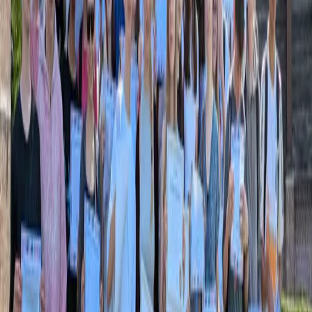
Classic
1 avril
CM1 → 1ère professionnelle
Une séance de 45 minutes, en classe
Un diplôme et un souvenir pour chaque élève
Découvrir le concours
🎓
Toute l'année
L'Academy
La plateforme pour vos cours, toute l'année : vos élèves pratiquent,
l'Academy corrige et suit.
Vidéos, podcasts, jeux et exercices
Séances prêtes à projeter ou imprimer
30 jours d'essai offerts
Découvrir l'Academy