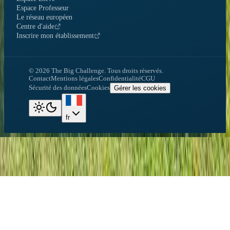
Espace Professeur
Le réseau européen
Centre d'aide
Inscrire mon établissement
©
2026
The Big Challenge.
Tous droits réservés.
Contact
Mentions légales
Confidentialité
CGU
Sécurité des données
Cookies
Gérer les cookies
fr