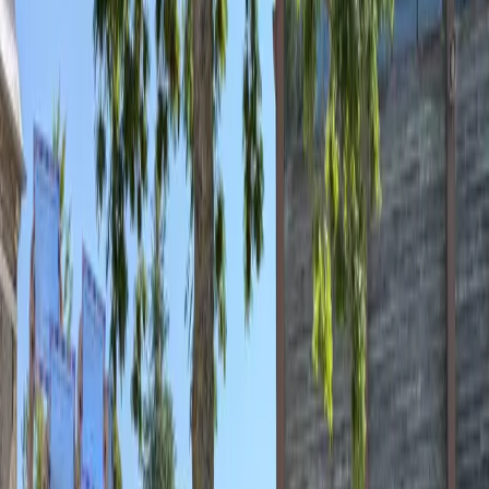
Shine.
Learn. Play.
Concours ou Academy : deux façons de faire aimer
l'anglais, du CM1 à la 1ère professionnelle.
Je suis prof
→
Je suis élève
→
plus de 190 000
participants
6 000+ établissements
28 ans
au service des écoles