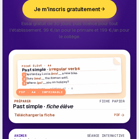
Je m'inscris gratuitement
Essai gratuit de 30 jours, puis licence pour tout
l'établissement. 99 €/an pour le primaire et 199 €/an pour
le collège.
FICHE ÉLÈVE · A4
· irregular verbs
Past simple
__ a new bike.
(buy)
Yesterday, Lucia
1
__ the Roman wall.
(see)
They
2
__ you on holiday?
(go)
Where
3
BIG CHALLENGE · NIVEAU A2 · ©
PDF · A4 · IMPRIMABLE
PRÉPARER
FICHE PAPIER
Past simple ·
fiche élève
Télécharger la fiche
PDF
22 MIN
E
4
· B1
ANIMER
SÉANCE INTERACTIVE