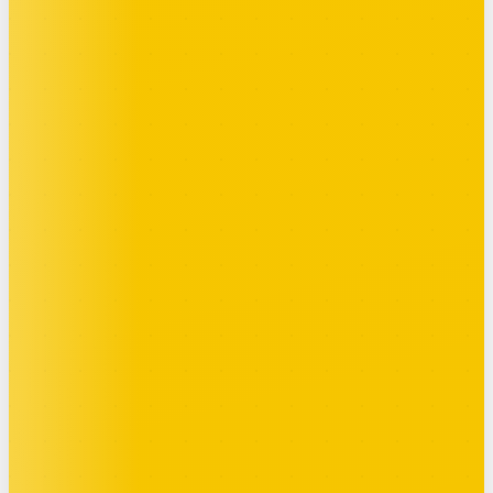
FANTASY
Hugo D.
3
114 pts
Continué dans le
bus
· 18:42