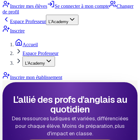
Inscrire mes élèves
Se connecter à mon compte
Changer
de profil
Espace Professeur
L'Academy
Inscrire
Accueil
Espace Professeur
L'Academy
Inscrire mon établissement
L'allié des profs d'anglais au
quotidien
Des ressources ludiques et variées, différenciées
pour chaque élève. Moins de préparation, plus
d'impact en classe.