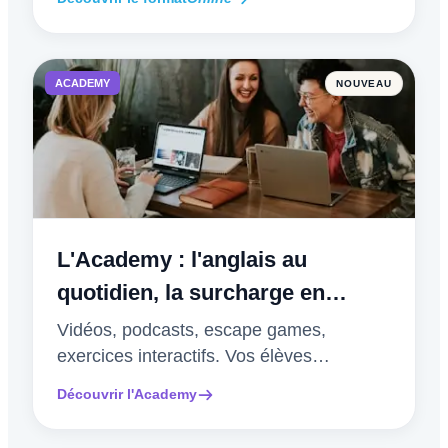
ACADEMY
NOUVEAU
L'Academy : l'anglais au
quotidien, la surcharge en
moins
Vidéos, podcasts, escape games,
exercices interactifs. Vos élèves
pratiquent, l'Academy corrige et suit.
Découvrir l'Academy