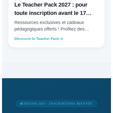
Le Teacher Pack 2027 : pour
toute inscription avant le 17
décembre
Ressources exclusives et cadeaux
pédagogiques offerts ! Profitez des
avantages Early Bird avant le 17
Découvrir le Teacher Pack
décembre.
ÉDITION 2027 · INSCRIPTIONS BIENTÔT