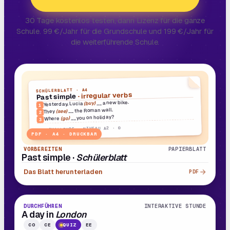
30 Tage kostenlos testen, dann Lizenz für die ganze
Schule. 99 €/Jahr für die Grundschule und 199 €/Jahr für
die weiterführende Schule.
SCHÜLERBLATT · A4
· irregular verbs
Past simple
__ a new bike.
(buy)
Yesterday, Lucia
1
__ the Roman wall.
(see)
They
2
__ you on holiday?
(go)
Where
3
BIG CHALLENGE · NIVEAU A2 · ©
PDF · A4 · DRUCKBAR
VORBEREITEN
PAPIERBLATT
Past simple ·
Schülerblatt
Das Blatt herunterladen
PDF
22 MIN.
E
4
· B1
DURCHFÜHREN
INTERAKTIVE STUNDE
A day in
London
CO
CE
QUIZ
EE