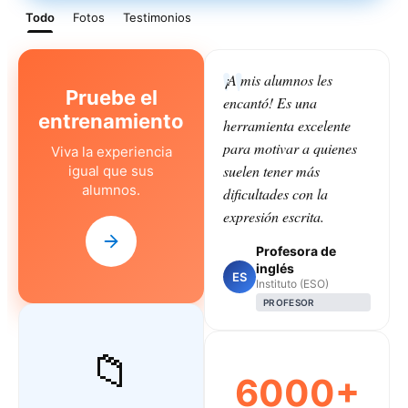
Todo
Fotos
Testimonios
¡A mis alumnos les
Pruebe el
encantó! Es una
entrenamiento
herramienta excelente
para motivar a quienes
Viva la experiencia
suelen tener más
igual que sus
alumnos.
dificultades con la
expresión escrita.
Profesora de
inglés
ES
Instituto (ESO)
PROFESOR
📁
6000+