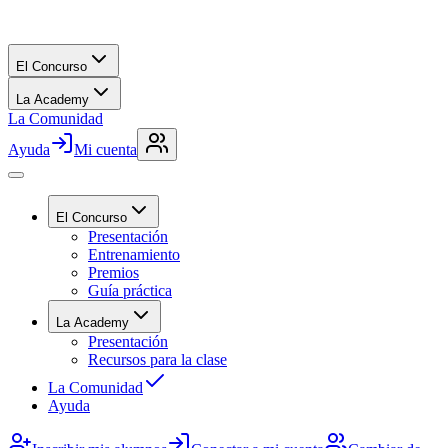
El Concurso
La Academy
La Comunidad
Ayuda
Mi cuenta
El Concurso
Presentación
Entrenamiento
Premios
Guía práctica
La Academy
Presentación
Recursos para la clase
La Comunidad
Ayuda