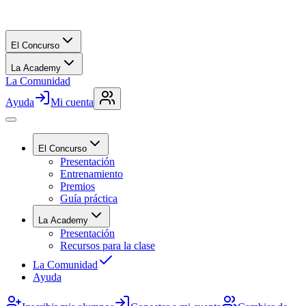
El Concurso
La Academy
La Comunidad
Ayuda
Mi cuenta
El Concurso
Presentación
Entrenamiento
Premios
Guía práctica
La Academy
Presentación
Recursos para la clase
La Comunidad
Ayuda