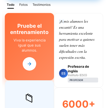
Todo
Fotos
Testimonios
¡A mis alumnos les
Pruebe el
encantó! Es una
entrenamiento
herramienta excelente
para motivar a quienes
Viva la experiencia
suelen tener más
igual que sus
alumnos.
dificultades con la
expresión escrita.
Profesora de
inglés
ES
Instituto (ESO)
PROFESOR
📁
6000+