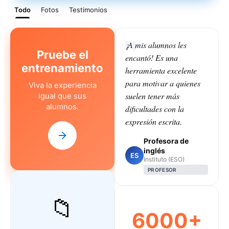
Todo
Fotos
Testimonios
¡A mis alumnos les
Pruebe el
encantó! Es una
entrenamiento
herramienta excelente
para motivar a quienes
Viva la experiencia
suelen tener más
igual que sus
alumnos.
dificultades con la
expresión escrita.
Profesora de
inglés
ES
Instituto (ESO)
PROFESOR
📁
6000+