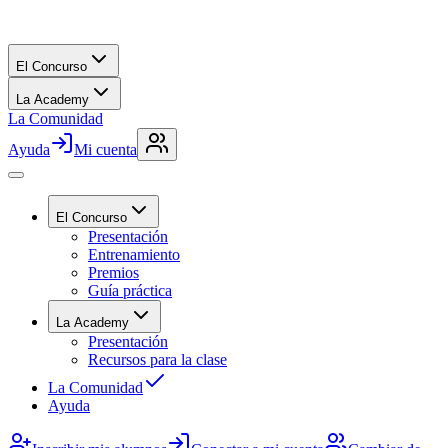
El Concurso
La Academy
La Comunidad
Ayuda
Mi cuenta
El Concurso
Presentación
Entrenamiento
Premios
Guía práctica
La Academy
Presentación
Recursos para la clase
La Comunidad
Ayuda