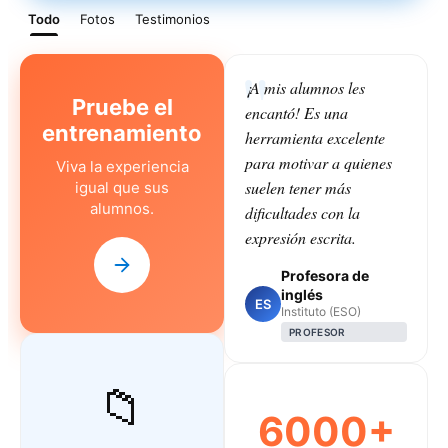
Todo
Fotos
Testimonios
¡A mis alumnos les
Pruebe el
encantó! Es una
entrenamiento
herramienta excelente
para motivar a quienes
Viva la experiencia
suelen tener más
igual que sus
alumnos.
dificultades con la
expresión escrita.
Profesora de
inglés
ES
Instituto (ESO)
PROFESOR
📁
6000+