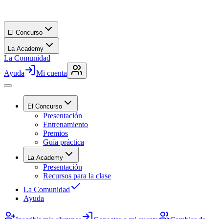
El Concurso
La Academy
La Comunidad
Ayuda
Mi cuenta
El Concurso
Presentación
Entrenamiento
Premios
Guía práctica
La Academy
Presentación
Recursos para la clase
La Comunidad
Ayuda