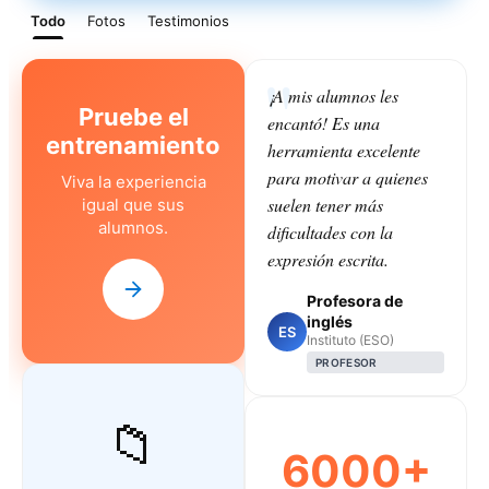
Todo
Fotos
Testimonios
¡A mis alumnos les
Pruebe el
encantó! Es una
entrenamiento
herramienta excelente
para motivar a quienes
Viva la experiencia
suelen tener más
igual que sus
alumnos.
dificultades con la
expresión escrita.
Profesora de
inglés
ES
Instituto (ESO)
PROFESOR
📁
6000+