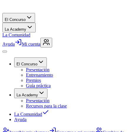
El Concurso
La Academy
La Comunidad
Ayuda
Mi cuenta
El Concurso
Presentación
Entrenamiento
Premios
Guía práctica
La Academy
Presentación
Recursos para la clase
La Comunidad
Ayuda