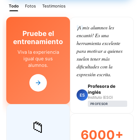
Todo
Fotos
Testimonios
¡A mis alumnos les
Pruebe el
encantó! Es una
entrenamiento
herramienta excelente
para motivar a quienes
Viva la experiencia
suelen tener más
igual que sus
alumnos.
dificultades con la
expresión escrita.
Profesora de
inglés
ES
Instituto (ESO)
PROFESOR
📁
6000+