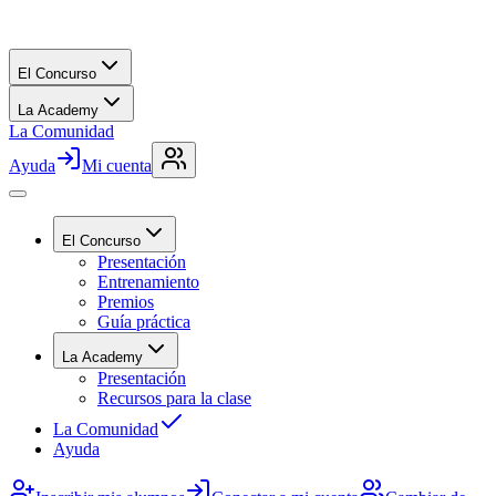
El Concurso
La Academy
La Comunidad
Ayuda
Mi cuenta
El Concurso
Presentación
Entrenamiento
Premios
Guía práctica
La Academy
Presentación
Recursos para la clase
La Comunidad
Ayuda