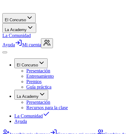
El Concurso
La Academy
La Comunidad
Ayuda
Mi cuenta
El Concurso
Presentación
Entrenamiento
Premios
Guía práctica
La Academy
Presentación
Recursos para la clase
La Comunidad
Ayuda