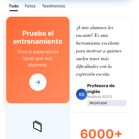
Todo
Fotos
Testimonios
¡A mis alumnos les
Pruebe el
encantó! Es una
entrenamiento
herramienta excelente
para motivar a quienes
Viva la experiencia
suelen tener más
igual que sus
alumnos.
dificultades con la
expresión escrita.
Profesora de
inglés
ES
Instituto (ESO)
PROFESOR
📁
6000+