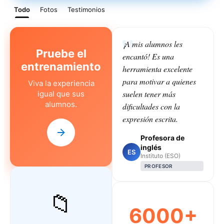
Todo
Fotos
Testimonios
¡A mis alumnos les
Pruebe el
encantó! Es una
entrenamiento
herramienta excelente
para motivar a quienes
Viva la experiencia
suelen tener más
igual que sus
alumnos.
dificultades con la
expresión escrita.
Profesora de
inglés
ES
Instituto (ESO)
PROFESOR
📁
6000+