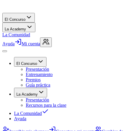
El Concurso
La Academy
La Comunidad
Ayuda
Mi cuenta
El Concurso
Presentación
Entrenamiento
Premios
Guía práctica
La Academy
Presentación
Recursos para la clase
La Comunidad
Ayuda