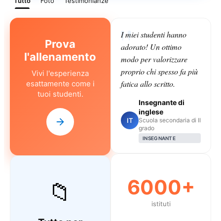
Tutto
Foto
Testimonianze
I miei studenti hanno
Prova
adorato! Un ottimo
l'allenamento
modo per valorizzare
proprio chi spesso fa più
Vivi l'esperienza
fatica allo scritto.
esattamente come i
tuoi studenti.
Insegnante di
inglese
IT
Scuola secondaria di II
grado
INSEGNANTE
6000+
📁
istituti