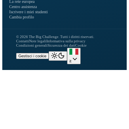
La rete europea
Centro assistenza
Iscrivere i miei studenti
Cambia profilo
©
2026
The Big Challenge.
Tutti i diritti riservati.
Contatti
Note legali
Informativa sulla privacy
Condizioni generali
Sicurezza dei dati
Cookie
Gestisci i cookie
it