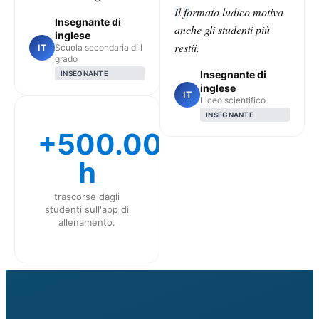
Il formato ludico motiva
Insegnante di
anche gli studenti più
inglese
restii.
IT
Scuola secondaria di I
grado
Insegnante di
INSEGNANTE
inglese
IT
Liceo scientifico
INSEGNANTE
+500.000
h
trascorse dagli
studenti sull'app di
allenamento.
CLASS