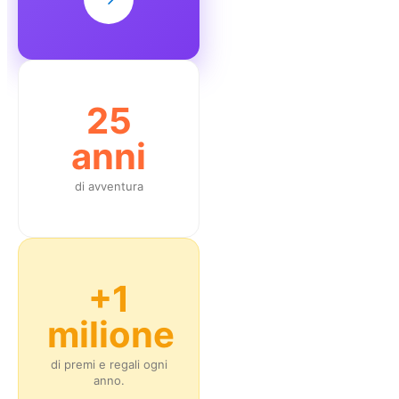
25
anni
di avventura
+1
milione
di premi e regali ogni
anno.