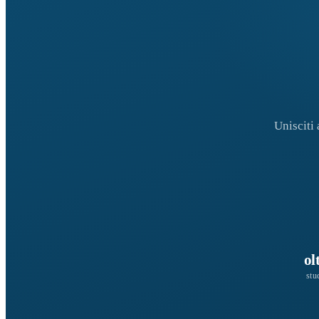
Unisciti
ol
stu