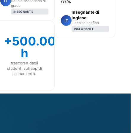
restii.
IT
Scuola secondaria di I
grado
Insegnante di
INSEGNANTE
inglese
IT
Liceo scientifico
INSEGNANTE
+500.000
h
trascorse dagli
studenti sull'app di
allenamento.
CLASS