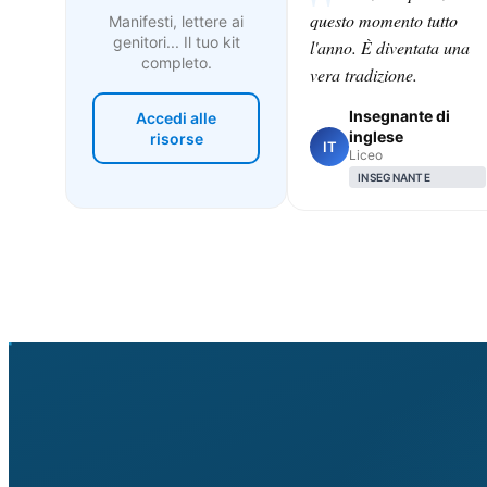
questo momento tutto
Manifesti, lettere ai
genitori... Il tuo kit
l'anno. È diventata una
completo.
vera tradizione.
Insegnante di
Accedi alle
inglese
risorse
IT
Liceo
INSEGNANTE