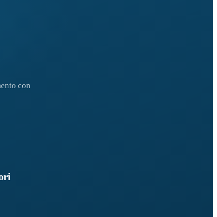
mento con
ori