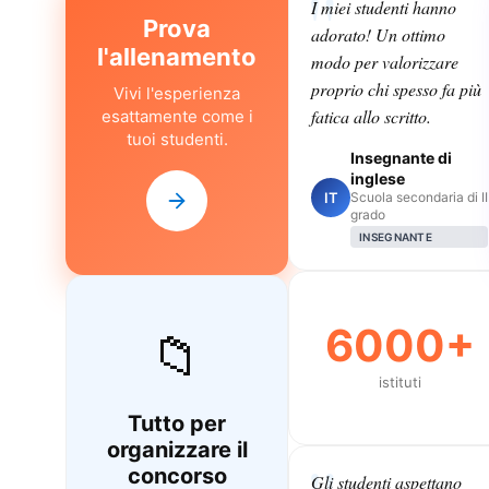
I miei studenti hanno
Prova
adorato! Un ottimo
l'allenamento
modo per valorizzare
proprio chi spesso fa più
Vivi l'esperienza
fatica allo scritto.
esattamente come i
tuoi studenti.
Insegnante di
inglese
IT
Scuola secondaria di II
grado
INSEGNANTE
6000+
📁
istituti
Tutto per
organizzare il
concorso
Gli studenti aspettano