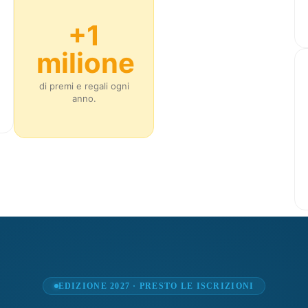
+1
milione
di premi e regali ogni
anno.
EDIZIONE 2027 · PRESTO LE ISCRIZIONI