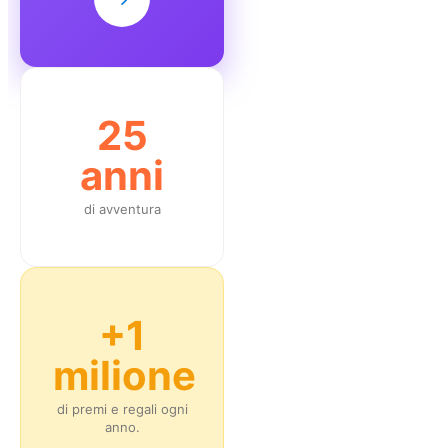
25
anni
di avventura
+1
milione
di premi e regali ogni
anno.