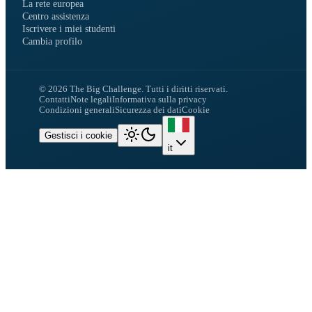
La rete europea
Centro assistenza
Iscrivere i miei studenti
Cambia profilo
©
2026
The Big Challenge.
Tutti i diritti riservati.
Contatti
Note legali
Informativa sulla privacy
Condizioni generali
Sicurezza dei dati
Cookie
Gestisci i cookie
it