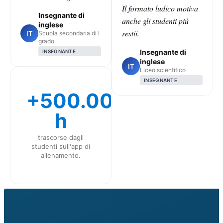
Il formato ludico motiva
Insegnante di
anche gli studenti più
inglese
restii.
IT
Scuola secondaria di I
grado
Insegnante di
INSEGNANTE
inglese
IT
Liceo scientifico
INSEGNANTE
+500.000
h
trascorse dagli
studenti sull'app di
allenamento.
CLASS