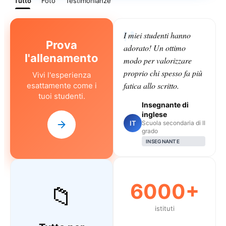
Tutto
Foto
Testimonianze
I miei studenti hanno
Prova
adorato! Un ottimo
l'allenamento
modo per valorizzare
proprio chi spesso fa più
Vivi l'esperienza
fatica allo scritto.
esattamente come i
tuoi studenti.
Insegnante di
inglese
IT
Scuola secondaria di II
grado
INSEGNANTE
6000+
📁
istituti