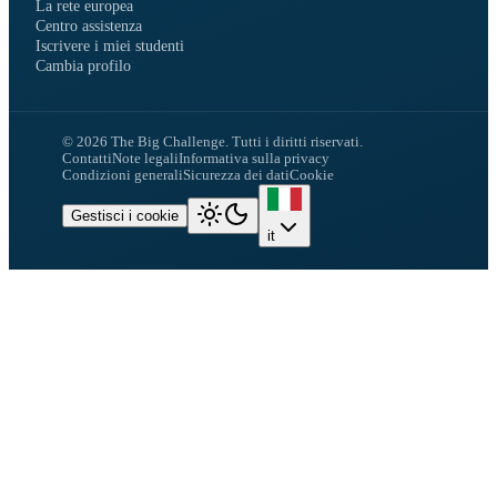
La rete europea
Centro assistenza
Iscrivere i miei studenti
Cambia profilo
©
2026
The Big Challenge.
Tutti i diritti riservati.
Contatti
Note legali
Informativa sulla privacy
Condizioni generali
Sicurezza dei dati
Cookie
Gestisci i cookie
it