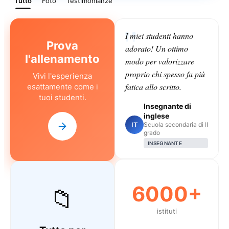
Tutto
Foto
Testimonianze
I miei studenti hanno
Prova
adorato! Un ottimo
l'allenamento
modo per valorizzare
proprio chi spesso fa più
Vivi l'esperienza
fatica allo scritto.
esattamente come i
tuoi studenti.
Insegnante di
inglese
IT
Scuola secondaria di II
grado
INSEGNANTE
6000+
📁
istituti