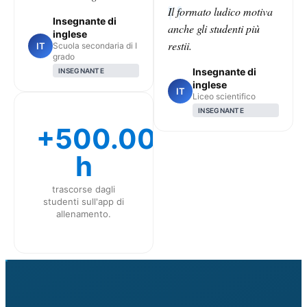
Il formato ludico motiva
Insegnante di
anche gli studenti più
inglese
restii.
IT
Scuola secondaria di I
grado
Insegnante di
INSEGNANTE
inglese
IT
Liceo scientifico
INSEGNANTE
+500.000
h
trascorse dagli
studenti sull'app di
allenamento.
CLASS