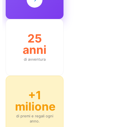
25
anni
di avventura
+1
milione
di premi e regali ogni
anno.