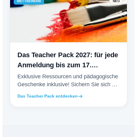
WETTBEWERB
NEU
Das Teacher Pack 2027: für jede
Anmeldung bis zum 17.
Dezember
Exklusive Ressourcen und pädagogische
Geschenke inklusive! Sichern Sie sich die
Early-Bird-Vorteile bis zum 17. Dezember.
Das Teacher Pack entdecken