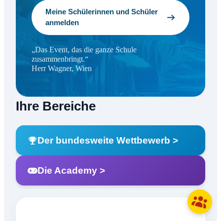
Meine Schülerinnen und Schüler
anmelden
„Das Event, das die ganze Schule
zusammenbringt.“
Herr Wagner, Wien
Ihre Bereiche
Der bundesweite Wettbewerb >
Die Academy >