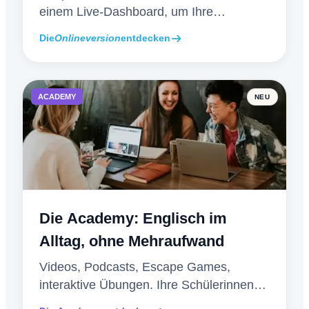
einem Live-Dashboard, um Ihre
Schülerinnen und Schüler während des
Die
Onlineversion
entdecken
Wettbewerbs zu begleiten.
ACADEMY
NEU
Die Academy: Englisch im
Alltag, ohne Mehraufwand
Videos, Podcasts, Escape Games,
interaktive Übungen. Ihre Schülerinnen
und Schüler üben, die Academy korrigiert