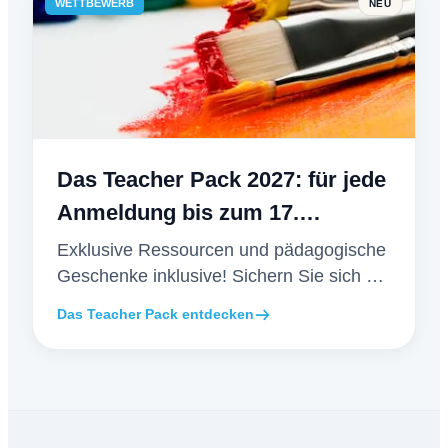
WETTBEWERB
NEU
Das Teacher Pack 2027: für jede
Anmeldung bis zum 17.
Dezember
Exklusive Ressourcen und pädagogische
Geschenke inklusive! Sichern Sie sich die
Early-Bird-Vorteile bis zum 17. Dezember.
Das Teacher Pack entdecken