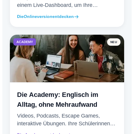
einem Live-Dashboard, um Ihre
Schülerinnen und Schüler während des
Die
Onlineversion
entdecken
Wettbewerbs zu begleiten.
ACADEMY
NEU
Die Academy: Englisch im
Alltag, ohne Mehraufwand
Videos, Podcasts, Escape Games,
interaktive Übungen. Ihre Schülerinnen
und Schüler üben, die Academy korrigiert