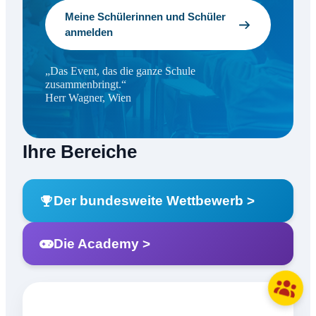
Meine Schülerinnen und Schüler
anmelden
„Das Event, das die ganze Schule
zusammenbringt.“
Herr Wagner, Wien
Ihre Bereiche
Der bundesweite Wettbewerb >
Die Academy >