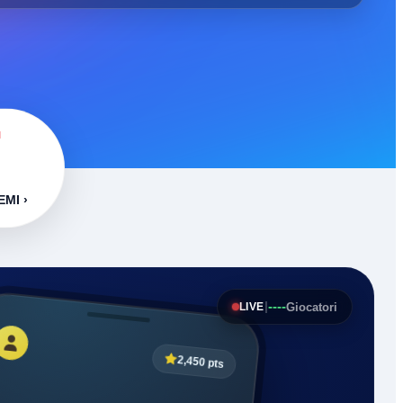
I
EMI ›
----
|
Giocatori
LIVE
2,450 pts