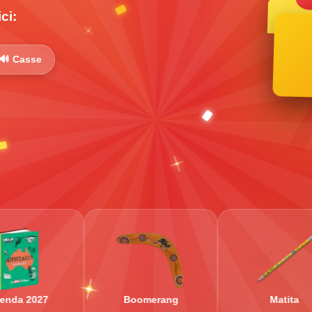
ci:
🔊 Casse
Boomerang
Matita