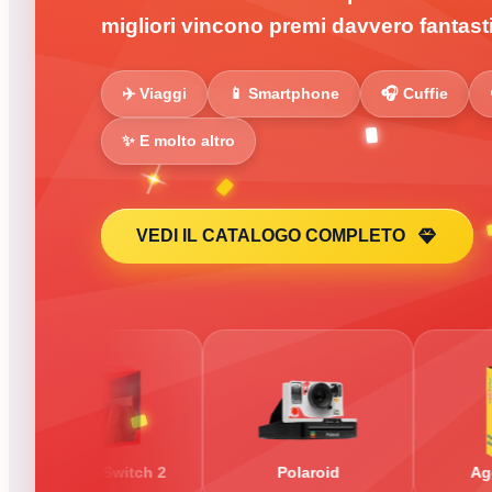
migliori vincono premi davvero fantasti
✈️ Viaggi
📱 Smartphone
🎧 Cuffie
✨ E molto altro
VEDI IL CATALOGO COMPLETO
do Switch 2
Polaroid
Agenda 2027