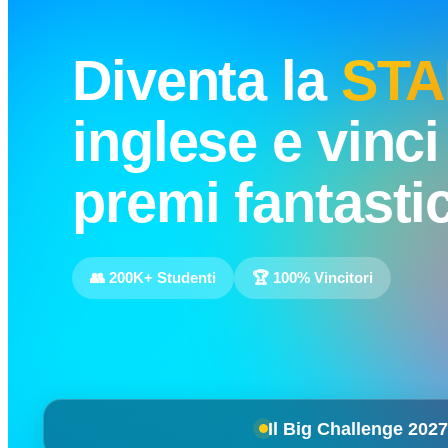
Diventa la
STA
inglese e vinci
premi fantastic
👥 200K+ Studenti
🏆 100% Vincitori
Il Big Challenge 2027