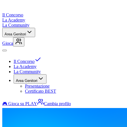
Il Concorso
La Academy
La Community
Area Genitori
Gioca
Il Concorso
La Academy
La Community
Area Genitori
Presentazione
Certificato BEST
🎮 Gioca su PLAY
Cambia profilo