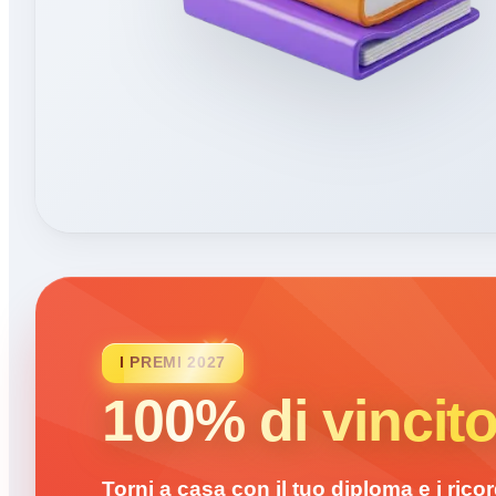
I PREMI 2027
100% di vincito
Torni a casa con il tuo diploma e i ricord