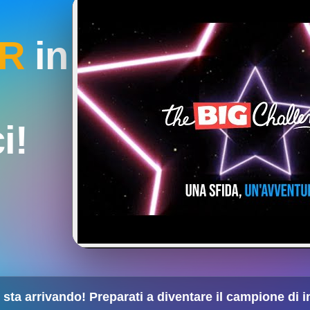
R
in
i!
 sta arrivando! Preparati a diventare il campione di i