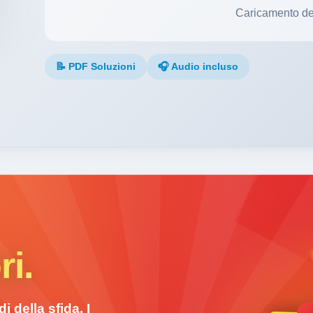
Caricamento de
📝 PDF Soluzioni
🎧 Audio incluso
ri.
i della sfida. I