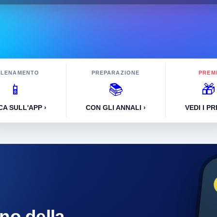
LLENAMENTO
PREPARAZIONE
PREM
📱
📚
🎁
CA SULL'APP ›
CON GLI ANNALI ›
VEDI I PR
rno della