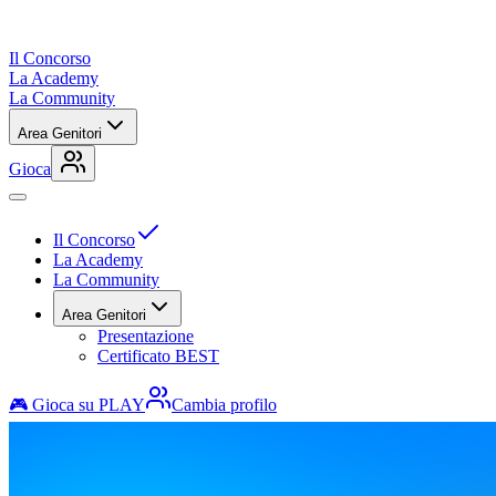
Il Concorso
La Academy
La Community
Area Genitori
Gioca
Il Concorso
La Academy
La Community
Area Genitori
Presentazione
Certificato BEST
🎮 Gioca su PLAY
Cambia profilo