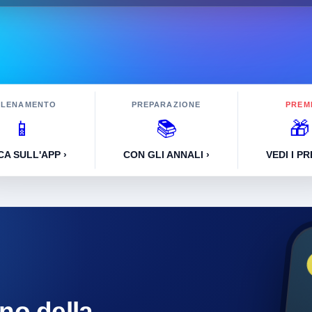
LLENAMENTO
PREPARAZIONE
PREM
📱
📚
🎁
CA SULL'APP ›
CON GLI ANNALI ›
VEDI I PR
rno della