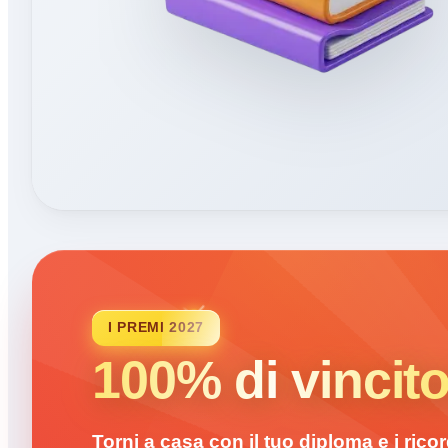
I PREMI 2027
100% di vincito
Torni a casa con il tuo diploma e i ricord