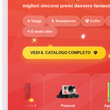
migliori vincono premi davvero fantasti
✈️ Viaggi
📱 Smartphone
🎧 Cuffie
✨ E molto altro
VEDI IL CATALOGO COMPLETO
o Switch 2
Polaroid
Agenda 2027