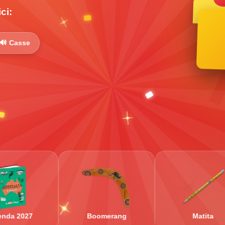
ci:
🔊 Casse
Boomerang
Matita