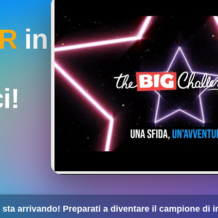
R
in
i!
 sta arrivando! Preparati a diventare il campione di i