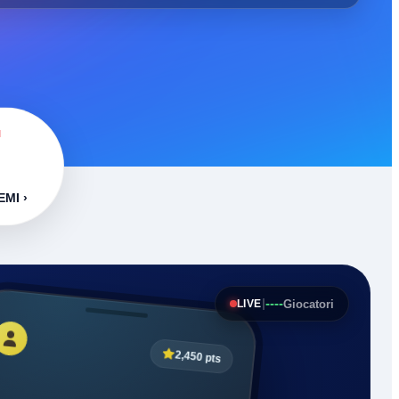
I
EMI ›
----
|
Giocatori
LIVE
2,450 pts