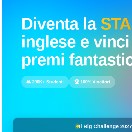
Diventa la
STA
inglese e vinci
premi fantastic
👥 200K+ Studenti
🏆 100% Vincitori
Il Big Challenge 2027