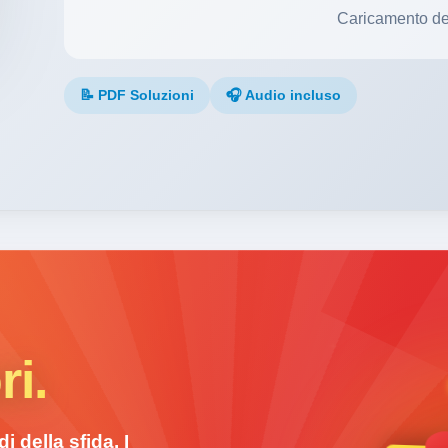
Caricamento de
📝 PDF Soluzioni
🎧 Audio incluso
ri.
i della sfida. I